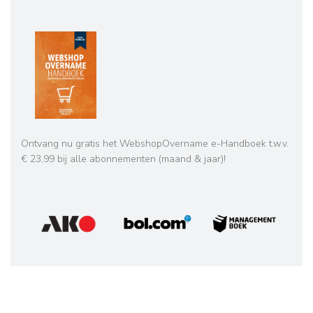
Ontvang nu gratis het WebshopOvername e-Handboek t.w.v.
€ 23,99 bij alle abonnementen (maand & jaar)!