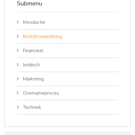
krijgen met
een belangrijk
Submenu
stakingswinst.
concept in de
Verder lezen.
wereld van
Introductie
(kleine)
bedrijfsovernames.
Bedrijfswaardering
Lees hier hoe we
het toepassen.
Financieel
Juridisch
Marketing
Overnameproces
Techniek