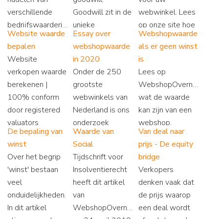
webshops!
verschillende
Goodwill zit in de
webwinkel. Lees
bedrijfswaardering
unieke
op onze site hoe
Website waarde
Essay over
Webshopwaarde
methodes. Lees
kwaliteiten van
u resultaten
bepalen
webshopwaarde
als er geen winst
op onze site hoe
uw bedrijf. In 3
normaliseert.
Website
in 2020
is
u uw webshop
vragen weet u
verkopen waarde
Onder de 250
Lees op
juist waardeert.
alles over
berekenen |
grootste
WebshopOvername.nl
goodwill.
100% conform
webwinkels van
wat de waarde
door registered
Nederland is ons
kan zijn van een
valuators
onderzoek
webshop,
De bepaling van
Waarde van
Van deal naar
aanbevolen
uitgevoerd, met
wanneer er geen
winst
Social
prijs - De equity
methode ✓
als resultaat de
winst wordt
Over het begrip
Tijdschrift voor
bridge
Ontvang direct
waarderingsaanpak
gemaakt.
'winst' bestaan
Insolventierecht
Verkopers
gratis een
in dit artikel.
veel
heeft dit artikel
denken vaak dat
waardebepaling.
onduidelijkheden.
van
de prijs waarop
In dit artikel
WebshopOvername
een deal wordt