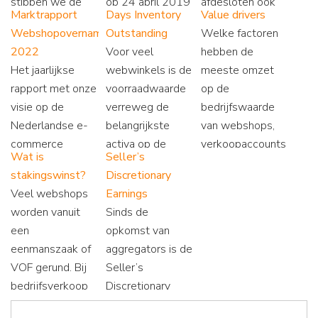
stippen we de
op 24 april 2019
afgesloten ook
Marktrapport
Days Inventory
Value drivers
belangrijksten
gepubliceerd in
het bedrag is dat
Webshopovernames
Outstanding
Welke factoren
aan en
hun magazine.
ze ontvangen.
2022
Voor veel
hebben de
suggereren we
Lees onze tips
Vaak is dat niet
Het jaarlijkse
webwinkels is de
meeste omzet
een goede
voor curatoren.
het geval. Lees
rapport met onze
voorraadwaarde
op de
definitie.
waarom niet...
visie op de
verreweg de
bedrijfswaarde
Nederlandse e-
belangrijkste
van webshops,
commerce
activa op de
verkoopaccounts
Wat is
Seller’s
overnamemarkt.
balans. Lees hier
en gerelateerde
stakingswinst?
Discretionary
Lees alle ins &
hoe u efficiënt
online business?
Veel webshops
Earnings
outs in het
omgaat met dit
worden vanuit
Sinds de
nieuwe
kapitaal.
een
opkomst van
marktrapport!
eenmanszaak of
aggregators is de
VOF gerund. Bij
Seller’s
bedrijfsverkoop
Discretionary
kunt u te maken
Earnings (SDE)