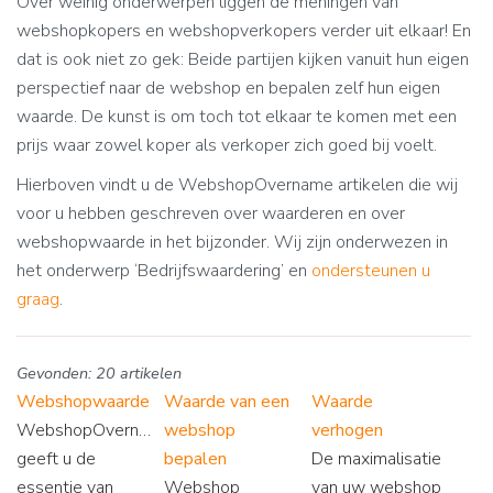
Over weinig onderwerpen liggen de meningen van
webshopkopers en webshopverkopers verder uit elkaar! En
dat is ook niet zo gek: Beide partijen kijken vanuit hun eigen
perspectief naar de webshop en bepalen zelf hun eigen
waarde. De kunst is om toch tot elkaar te komen met een
prijs waar zowel koper als verkoper zich goed bij voelt.
Hierboven vindt u de WebshopOvername artikelen die wij
voor u hebben geschreven over waarderen en over
webshopwaarde in het bijzonder. Wij zijn onderwezen in
het onderwerp ‘Bedrijfswaardering’ en
ondersteunen u
graag
.
Gevonden: 20 artikelen
Webshopwaarde
Waarde van een
Waarde
WebshopOvername.nl
webshop
verhogen
geeft u de
bepalen
De maximalisatie
essentie van
Webshop
van uw webshop