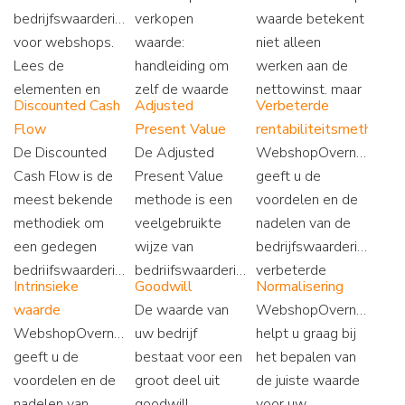
bedrijfswaardering
verkopen
waarde betekent
voor webshops.
waarde:
niet alleen
Lees de
handleiding om
werken aan de
elementen en
zelf de waarde
nettowinst, maar
Discounted Cash
Adjusted
Verbeterde
bepaal uw eigen
van uw
ook de
Flow
Present Value
rentabiliteitsmethode
waarde!
webwinkel te
optimalisatie van
De Discounted
De Adjusted
WebshopOvername.nl
berekenen.
de operatie. Lees
Cash Flow is de
Present Value
geeft u de
GRATIS tips voor
de stappen hier.
meest bekende
methode is een
voordelen en de
accurate
methodiek om
veelgebruikte
nadelen van de
waardebepaling.
een gedegen
wijze van
bedrijfswaardering
bedrijfswaardering
bedrijfswaardering.
verbeterde
Intrinsieke
Goodwill
Normalisering
uit te voeren.
Op Webshop
rentabiliteit. Lees
waarde
De waarde van
WebshopOvername.nl
Lees op
Kopen lichten we
op onze website
WebshopOvername.nl
uw bedrijf
helpt u graag bij
Webshop
u deze
alles over het
geeft u de
bestaat voor een
het bepalen van
Overname hoe u
methodiek graag
kopen en
voordelen en de
groot deel uit
de juiste waarde
dit doet.
toe.
verkopen van
nadelen van
goodwill.
voor uw