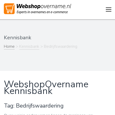
Tog
nav
Kennisbank
Home
>
Kennisbank
> Bedrijfswaardering
WebshopOvername
Kennisbank
Tag: Bedrijfswaardering