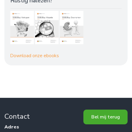
Rustig nalezen?
Download onze ebooks
Contact
Bel mij terug
Adres