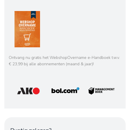
Ontvang nu gratis het WebshopOvername e-Handboek t.w.v.
€ 23,99 bij alle abonnementen (maand & jaar)!