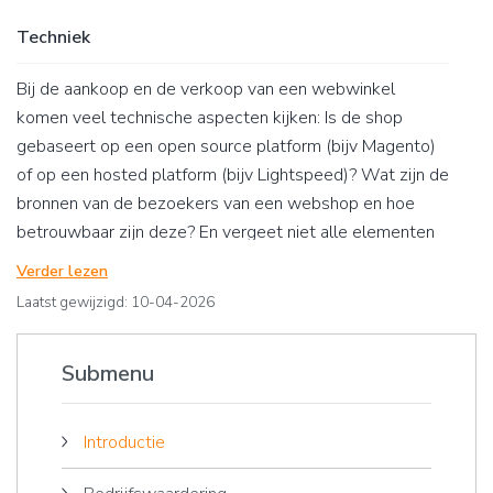
of mail via ons contactformulier.
Techniek
Bij de aankoop en de verkoop van een webwinkel
komen veel technische aspecten kijken: Is de shop
gebaseert op een open source platform (bijv Magento)
of op een hosted platform (bijv Lightspeed)? Wat zijn de
bronnen van de bezoekers van een webshop en hoe
betrouwbaar zijn deze? En vergeet niet alle elementen
die komen kijken bij de zoekmachine posities van een
Verder lezen
shop. Hierboven&nbsp;vindt u de WebshopOvername
Laatst gewijzigd: 10-04-2026
artikelen die we voor u hebben geschreven over het
onderwerp ‘techniek’. Mocht u behoefte hebben aan
Submenu
onze ondersteuning, dan horen we graag van u.
Introductie