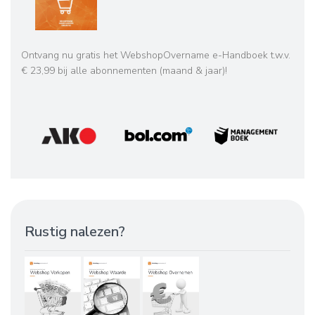
Ontvang nu gratis het WebshopOvername e-Handboek t.w.v.
€ 23,99 bij alle abonnementen (maand & jaar)!
Rustig nalezen?