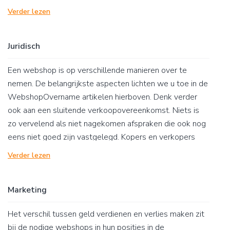
belangrijkste aspecten toe.
Verder lezen
Juridisch
Een webshop is op verschillende manieren over te
nemen. De belangrijkste aspecten lichten we u toe in de
WebshopOvername artikelen hierboven. Denk verder
ook aan een sluitende verkoopovereenkomst. Niets is
zo vervelend als niet nagekomen afspraken die ook nog
eens niet goed zijn vastgelegd. Kopers en verkopers
doen zichzelf en de ander een groot plezier met het
Verder lezen
vastleggen van de belangrijkste details in een solide
overeenkomst!
Marketing
Het verschil tussen geld verdienen en verlies maken zit
bij de nodige webshops in hun posities in de