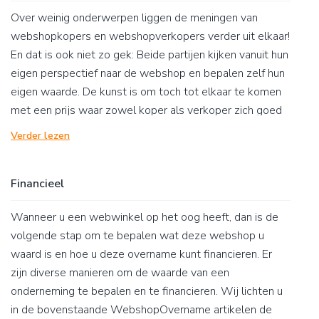
Over weinig onderwerpen liggen de meningen van
webshopkopers en webshopverkopers verder uit elkaar!
En dat is ook niet zo gek: Beide partijen kijken vanuit hun
eigen perspectief naar de webshop en bepalen zelf hun
eigen waarde. De kunst is om toch tot elkaar te komen
met een prijs waar zowel koper als verkoper zich goed
bij voelt. Hierboven&nbsp;vindt u de
Verder lezen
WebshopOvername artikelen die wij voor u hebben
geschreven over waarderen en over webshopwaarde in
Financieel
het bijzonder. Wij zijn onderwezen in het onderwerp
‘Bedrijfswaardering’ en ondersteunen u graag.
Wanneer u een webwinkel op het oog heeft, dan is de
volgende stap om te bepalen wat deze webshop u
waard is en hoe u deze overname kunt financieren. Er
zijn diverse manieren om de waarde van een
onderneming te bepalen en te financieren. Wij lichten u
in de bovenstaande WebshopOvername artikelen de