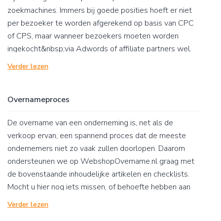
zoekmachines. Immers bij goede posities hoeft er niet
per bezoeker te worden afgerekend op basis van CPC
of CPS, maar wanneer bezoekers moeten worden
ingekocht&nbsp;via Adwords of affiliate partners wel.
Met de bovenstaande WebshopOvername artikelen
Verder lezen
helpen we graag op weg binnen het onderwerp
Webshop Marketing. Mocht u behoefte hebben aan
Overnameproces
verdere ondersteuning, dan kunt u contact met ons
opnemen via de contactpagina.
De overname van een onderneming is, net als de
verkoop ervan, een spannend proces dat de meeste
ondernemers niet zo vaak zullen doorlopen. Daarom
ondersteunen we op WebshopOvername.nl graag met
de bovenstaande inhoudelijke artikelen en checklists.
Mocht u hier nog iets missen, of behoefte hebben aan
een persoonlijke begeleiding van uw verkoop of
Verder lezen
aankoop, dan kunt u ons altijd bellen op 020-2184499