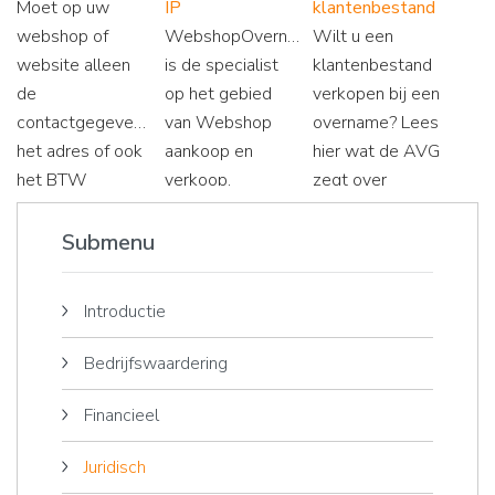
Moet op uw
IP
klantenbestand
en start met dit
hiervan!
Maar wat zijn de
webshop of
WebshopOvername.nl
Wilt u een
artikel!
rechten van
website alleen
is de specialist
klantenbestand
werknemers in
de
op het gebied
verkopen bij een
dat geval?
contactgegevens,
van Webshop
overname? Lees
het adres of ook
aankoop en
hier wat de AVG
het BTW
verkoop.
zegt over
nummer vermeld
Domeinen vinden
persoonsgegevens,
worden? Wij
wij een
gerechtvaardigd
Submenu
brengen hier
belangrijke asset.
belang en
middels dit
Lees waarom
nieuwsbriefbestanden.
Introductie
artikel graag
opheldering over.
Bedrijfswaardering
Financieel
Juridisch