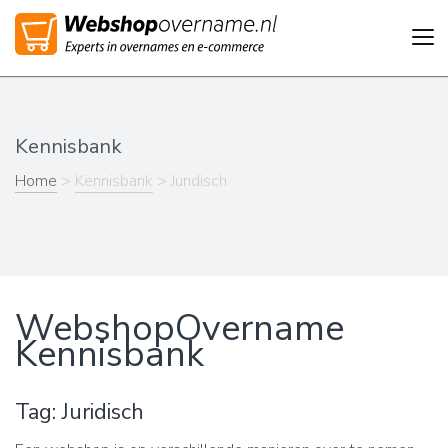
Tog
nav
Kennisbank
Home
>
Kennisbank
> Juridisch
WebshopOvername
Kennisbank
Tag: Juridisch