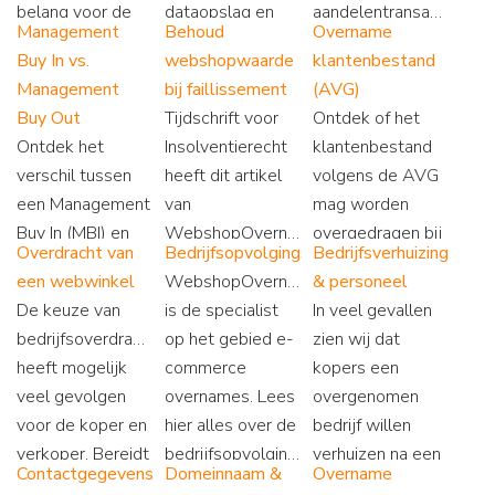
belang voor de
dataopslag en
aandelentransacties
Management
Behoud
Overname
veiligheid, SEO
wettelijke eisen
bij
Buy In vs.
webshopwaarde
klantenbestand
en het
uitgelegd
webshopovernames.
Management
bij faillissement
(AVG)
klantvertrouwen?
Inzicht in risico’s,
Buy Out
Tijdschrift voor
Ontdek of het
fiscaliteit en de
Ontdek het
Insolventierecht
klantenbestand
beste keuze per
verschil tussen
heeft dit artikel
volgens de AVG
situatie.
een Management
van
mag worden
Buy In (MBI) en
WebshopOvername
overgedragen bij
Overdracht van
Bedrijfsopvolgingsregeling
Bedrijfsverhuizing
Management Buy
op 24 april 2019
een
een webwinkel
WebshopOvername.nl
& personeel
Out (MBO) bij
gepubliceerd in
bedrijfsovername,
De keuze van
is de specialist
In veel gevallen
webshopovernames.
hun magazine.
welke
bedrijfsoverdracht
op het gebied e-
zien wij dat
Inclusief risico’s,
Lees onze tips
grondslagen
heeft mogelijk
commerce
kopers een
financiering en
voor curatoren.
gelden en
veel gevolgen
overnames. Lees
overgenomen
praktische
wanneer
voor de koper en
hier alles over de
bedrijf willen
verschillen voor
privacyregels wél
verkoper. Bereidt
bedrijfsopvolgingsregeling
verhuizen na een
koper en
problemen
Contactgegevens
Domeinnaam &
Overname
uzelf goed voor
en het belang
bedrijfsovername.
verkoper.
opleveren.