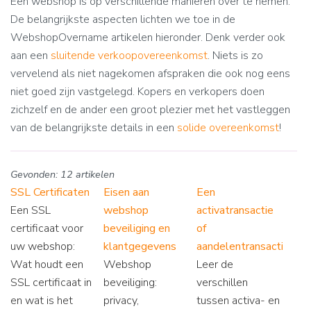
Een webshop is op verschillende manieren over te nemen.
De belangrijkste aspecten lichten we toe in de
WebshopOvername artikelen hieronder. Denk verder ook
aan een
sluitende verkoopovereenkomst
. Niets is zo
vervelend als niet nagekomen afspraken die ook nog eens
niet goed zijn vastgelegd. Kopers en verkopers doen
zichzelf en de ander een groot plezier met het vastleggen
van de belangrijkste details in een
solide overeenkomst
!
Gevonden: 12 artikelen
SSL Certificaten
Eisen aan
Een
Een SSL
webshop
activatransactie
certificaat voor
beveiliging en
of
uw webshop:
klantgegevens
aandelentransactie
Wat houdt een
Webshop
Leer de
SSL certificaat in
beveiliging:
verschillen
en wat is het
privacy,
tussen activa- en