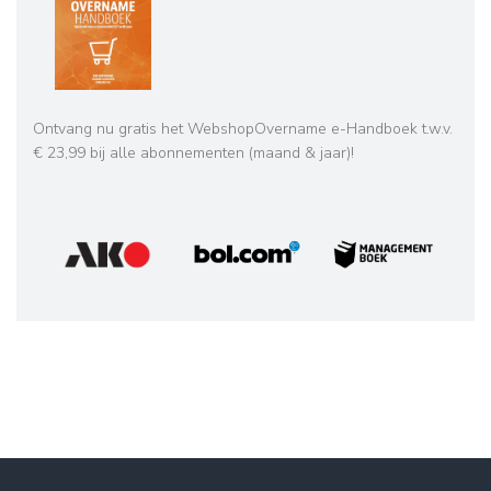
Ontvang nu gratis het WebshopOvername e-Handboek t.w.v.
€ 23,99 bij alle abonnementen (maand & jaar)!