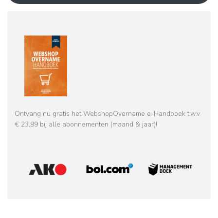
Ontvang nu gratis het WebshopOvername e-Handboek t.w.v.
€ 23,99 bij alle abonnementen (maand & jaar)!