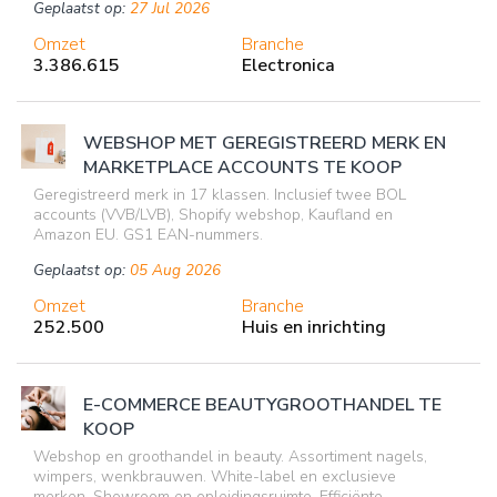
Geplaatst op:
27 Jul 2026
Omzet
Branche
3.386.615
Electronica
WEBSHOP MET GEREGISTREERD MERK EN
MARKETPLACE ACCOUNTS TE KOOP
Geregistreerd merk in 17 klassen. Inclusief twee BOL
accounts (VVB/LVB), Shopify webshop, Kaufland en
Amazon EU. GS1 EAN-nummers.
Geplaatst op:
05 Aug 2026
Omzet
Branche
252.500
Huis en inrichting
E-COMMERCE BEAUTYGROOTHANDEL TE
KOOP
Webshop en groothandel in beauty. Assortiment nagels,
wimpers, wenkbrauwen. White-label en exclusieve
merken. Showroom en opleidingsruimte. Efficiënte