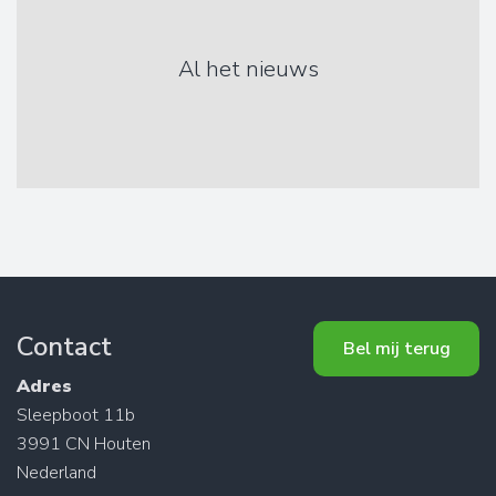
Al het nieuws
Contact
Bel mij terug
Adres
Sleepboot 11b
3991 CN Houten
Nederland