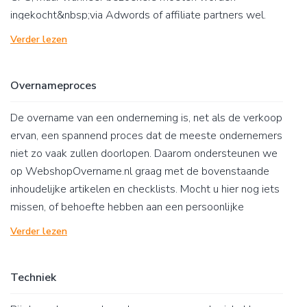
ingekocht&nbsp;via Adwords of affiliate partners wel.
Met de bovenstaande WebshopOvername artikelen
Verder lezen
helpen we graag op weg binnen het onderwerp
Webshop Marketing. Mocht u behoefte hebben aan
Overnameproces
verdere ondersteuning, dan kunt u contact met ons
opnemen via de contactpagina.
De overname van een onderneming is, net als de verkoop
ervan, een spannend proces dat de meeste ondernemers
niet zo vaak zullen doorlopen. Daarom ondersteunen we
op WebshopOvername.nl graag met de bovenstaande
inhoudelijke artikelen en checklists. Mocht u hier nog iets
missen, of behoefte hebben aan een persoonlijke
begeleiding van uw verkoop of aankoop, dan kunt u ons
Verder lezen
altijd bellen op 030-7601500 of mail via ons
contactformulier.
Techniek