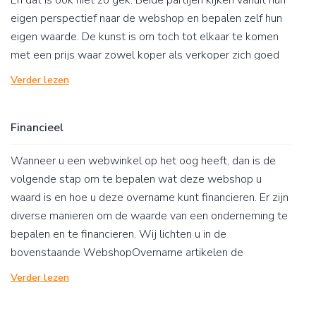
En dat is ook niet zo gek: Beide partijen kijken vanuit hun
eigen perspectief naar de webshop en bepalen zelf hun
eigen waarde. De kunst is om toch tot elkaar te komen
met een prijs waar zowel koper als verkoper zich goed
bij voelt. Hierboven&nbsp;vindt u de WebshopOvername
Verder lezen
artikelen die wij voor u hebben geschreven over
waarderen en over webshopwaarde in het bijzonder. Wij
Financieel
zijn onderwezen in het onderwerp ‘Bedrijfswaardering’ en
ondersteunen u graag.
Wanneer u een webwinkel op het oog heeft, dan is de
volgende stap om te bepalen wat deze webshop u
waard is en hoe u deze overname kunt financieren. Er zijn
diverse manieren om de waarde van een onderneming te
bepalen en te financieren. Wij lichten u in de
bovenstaande WebshopOvername artikelen de
belangrijkste aspecten toe.
Verder lezen