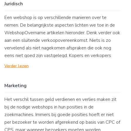
Juridisch
Een webshop is op verschillende manieren over te
nemen. De belangrijkste aspecten lichten we toe in de
WebshopOvername artikelen hieronder. Denk verder ook
aan een sluitende verkoopovereenkomst. Niets is zo
vervelend als niet nagekomen afspraken die ook nog
eens niet goed zijn vastgelegd. Kopers en verkopers
doen zichzelf en de ander een groot plezier met het
Verder lezen
vastleggen van de belangrijkste details in een solide
overeenkomst!
Marketing
Het verschil tussen geld verdienen en verlies maken zit
bij de nodige webshops in hun posities in de
zoekmachines. Immers bij goede posities hoeft er niet
per bezoeker te worden afgerekend op basis van CPC of
CPS, maar wanneer bezoekers moeten worden