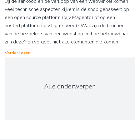
Bij de aankoop en de verkoop van een webwinkel komen
veel technische aspecten kijken: Is de shop gebaseert op
een open source platform (bijv Magento) of op een
hosted platform (bijv Lightspeed)? Wat zijn de bronnen
van de bezoekers van een webshop en hoe betrouwbaar
zijn deze? En vergeet niet alle elementen die komen
kijken bij de zoekmachine posities van een shop.
Verder lezen
Hierboven&nbsp;vindt u de WebshopOvername artikelen
die we voor u hebben geschreven over het onderwerp
‘techniek’. Mocht u behoefte hebben aan onze
ondersteuning, dan horen we graag van u.
Alle onderwerpen