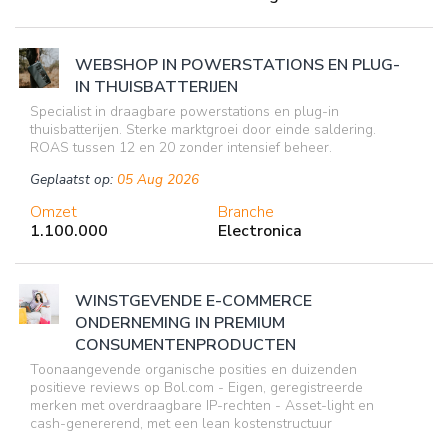
WEBSHOP IN POWERSTATIONS EN PLUG-
IN THUISBATTERIJEN
Specialist in draagbare powerstations en plug-in
thuisbatterijen. Sterke marktgroei door einde saldering.
ROAS tussen 12 en 20 zonder intensief beheer.
Geplaatst op:
05 Aug 2026
Omzet
Branche
1.100.000
Electronica
WINSTGEVENDE E-COMMERCE
ONDERNEMING IN PREMIUM
CONSUMENTENPRODUCTEN
Toonaangevende organische posities en duizenden
positieve reviews op Bol.com - Eigen, geregistreerde
merken met overdraagbare IP-rechten - Asset-light en
cash-genererend, met een lean kostenstructuur