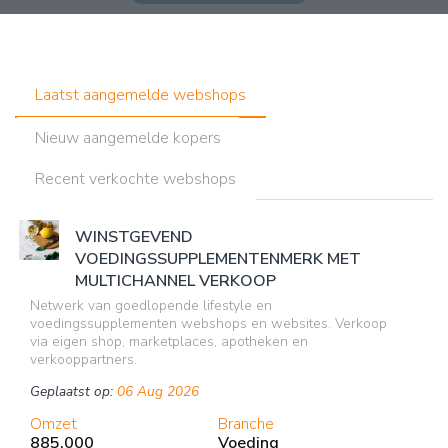
Laatst aangemelde webshops
Nieuw aangemelde kopers
Recent verkochte webshops
WINSTGEVEND
VOEDINGSSUPPLEMENTENMERK MET
MULTICHANNEL VERKOOP
Netwerk van goedlopende lifestyle en
voedingssupplementen webshops en websites. Verkoop
via eigen shop, marketplaces, apotheken en
verkooppartners.
Geplaatst op:
06 Aug 2026
Omzet
Branche
885.000
Voeding