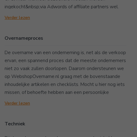
ingekocht&nbsp;via Adwords of affiliate partners wel.
Met de bovenstaande WebshopOvername artikelen
Verder lezen
helpen we graag op weg binnen het onderwerp
Webshop Marketing. Mocht u behoefte hebben aan
Overnameproces
verdere ondersteuning, dan kunt u contact met ons
opnemen via de contactpagina.
De overname van een onderneming is, net als de verkoop
ervan, een spannend proces dat de meeste ondernemers
niet zo vaak zullen doorlopen. Daarom ondersteunen we
op WebshopOvername.nl graag met de bovenstaande
inhoudelijke artikelen en checklists. Mocht u hier nog iets
missen, of behoefte hebben aan een persoonlijke
begeleiding van uw verkoop of aankoop, dan kunt u ons
Verder lezen
altijd bellen op 030-7601500 of mail via ons
contactformulier.
Techniek