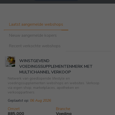
Laatst aangemelde webshops
Nieuw aangemelde kopers
Recent verkochte webshops
WINSTGEVEND
VOEDINGSSUPPLEMENTENMERK MET
MULTICHANNEL VERKOOP
Netwerk van goedlopende lifestyle en
voedingssupplementen webshops en websites. Verkoop
via eigen shop, marketplaces, apotheken en
verkooppartners.
Geplaatst op:
06 Aug 2026
Omzet
Branche
885.000
Voeding