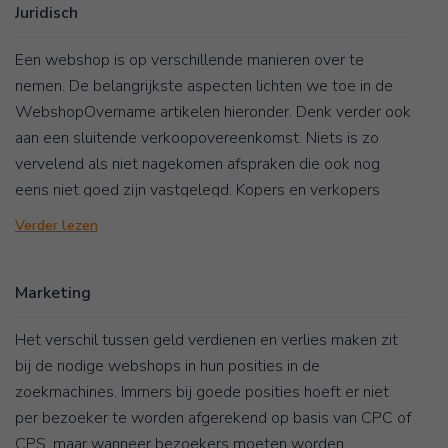
Juridisch
Een webshop is op verschillende manieren over te
nemen. De belangrijkste aspecten lichten we toe in de
WebshopOvername artikelen hieronder. Denk verder ook
aan een sluitende verkoopovereenkomst. Niets is zo
vervelend als niet nagekomen afspraken die ook nog
eens niet goed zijn vastgelegd. Kopers en verkopers
doen zichzelf en de ander een groot plezier met het
Verder lezen
vastleggen van de belangrijkste details in een solide
overeenkomst!
Marketing
Het verschil tussen geld verdienen en verlies maken zit
bij de nodige webshops in hun posities in de
zoekmachines. Immers bij goede posities hoeft er niet
per bezoeker te worden afgerekend op basis van CPC of
CPS, maar wanneer bezoekers moeten worden