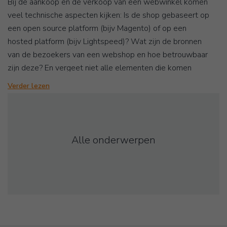
Bij de aankoop en de verkoop van een webwinkel komen
veel technische aspecten kijken: Is de shop gebaseert op
een open source platform (bijv Magento) of op een
hosted platform (bijv Lightspeed)? Wat zijn de bronnen
van de bezoekers van een webshop en hoe betrouwbaar
zijn deze? En vergeet niet alle elementen die komen
kijken bij de zoekmachine posities van een shop.
Verder lezen
Hierboven&nbsp;vindt u de WebshopOvername artikelen
die we voor u hebben geschreven over het onderwerp
‘techniek’. Mocht u behoefte hebben aan onze
ondersteuning, dan horen we graag van u.
Alle onderwerpen