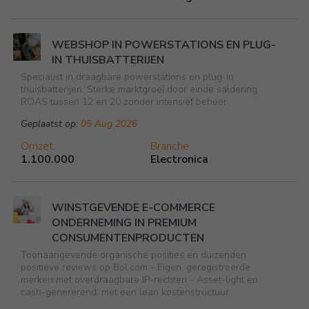
WEBSHOP IN POWERSTATIONS EN PLUG-
IN THUISBATTERIJEN
Specialist in draagbare powerstations en plug-in
thuisbatterijen. Sterke marktgroei door einde saldering.
ROAS tussen 12 en 20 zonder intensief beheer.
Geplaatst op:
05 Aug 2026
Omzet
Branche
1.100.000
Electronica
WINSTGEVENDE E-COMMERCE
ONDERNEMING IN PREMIUM
CONSUMENTENPRODUCTEN
Toonaangevende organische posities en duizenden
positieve reviews op Bol.com - Eigen, geregistreerde
merken met overdraagbare IP-rechten - Asset-light en
cash-genererend, met een lean kostenstructuur