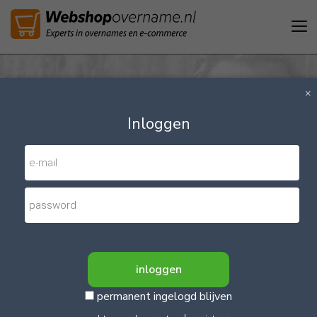
Tog
nav
×
Inloggen
Webshop verkopen of
kopen op hét
permanent ingelogd blijven