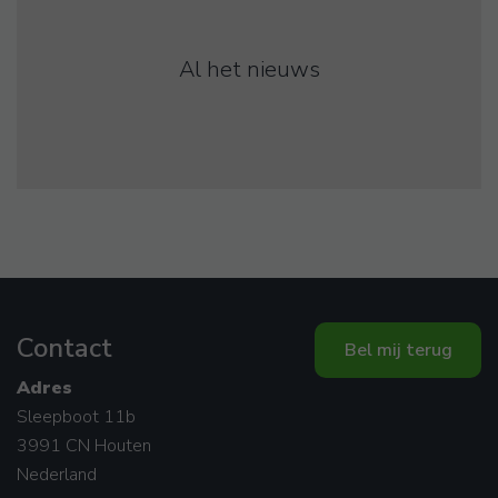
Al het nieuws
Contact
Bel mij terug
Adres
Sleepboot 11b
3991 CN Houten
Nederland