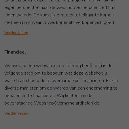
En dat is ook niet zo gek: Beide partijen kijken vanuit hun
eigen perspectief naar de webshop en bepalen zelf hun
eigen waarde. De kunst is om toch tot elkaar te komen
met een prijs waar zowel koper als verkoper zich goed
bij voelt. Hierboven&nbsp;vindt u de WebshopOvername
Verder lezen
artikelen die wij voor u hebben geschreven over
waarderen en over webshopwaarde in het bijzonder. Wij
Financieel
zijn onderwezen in het onderwerp ‘Bedrijfswaardering’ en
ondersteunen u graag.
Wanneer u een webwinkel op het oog heeft, dan is de
volgende stap om te bepalen wat deze webshop u
waard is en hoe u deze overname kunt financieren. Er zijn
diverse manieren om de waarde van een onderneming te
bepalen en te financieren. Wij lichten u in de
bovenstaande WebshopOvername artikelen de
belangrijkste aspecten toe.
Verder lezen