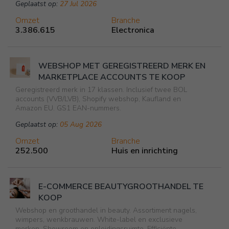
Geplaatst op:
27 Jul 2026
Omzet
Branche
3.386.615
Electronica
WEBSHOP MET GEREGISTREERD MERK EN
MARKETPLACE ACCOUNTS TE KOOP
Geregistreerd merk in 17 klassen. Inclusief twee BOL
accounts (VVB/LVB), Shopify webshop, Kaufland en
Amazon EU. GS1 EAN-nummers.
Geplaatst op:
05 Aug 2026
Omzet
Branche
252.500
Huis en inrichting
E-COMMERCE BEAUTYGROOTHANDEL TE
KOOP
Webshop en groothandel in beauty. Assortiment nagels,
wimpers, wenkbrauwen. White-label en exclusieve
merken. Showroom en opleidingsruimte. Efficiënte