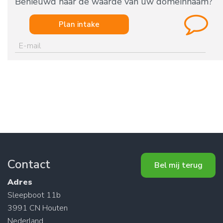
Benieuwd naar de waarde van uw domeinnaam?
Plan intake
Contact
Bel mij terug
Adres
Sleepboot 11b
3991 CN Houten
Nederland