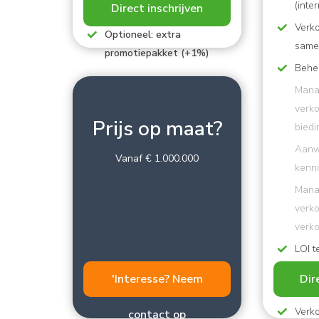
(inte
Direct inschrijven
kosten!
Verk
Optioneel: extra
same
promotiepakket (+1%)
Behe
Mana
verk
Prijs op maat?
biedi
​​​​​​
Vanaf € 1.000.000
kenn
Mana
verk
verk
LOI t
Onder
'Interesse? Neem
Dir
dilig
Verk
contact op