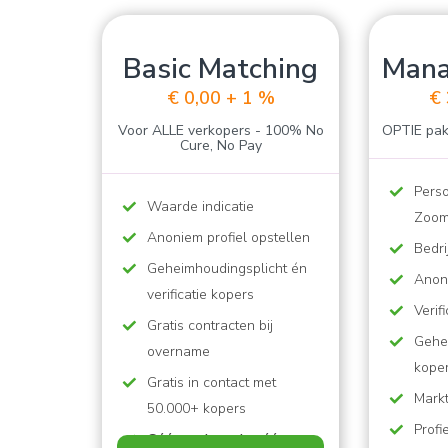
Basic Matching
Mana
€ 0,00 + 1 %
€ 
Voor ALLE verkopers - 100% No
OPTIE pak
Cure, No Pay
Perso
Waarde indicatie
Zoo
Anoniem profiel opstellen
Bedri
Geheimhoudingsplicht én
Anoni
verificatie kopers
Verif
Gratis contracten bij
Gehe
overname
kope
Gratis in contact met
Mark
50.000+ kopers
Profi
Géén verkoop is géén