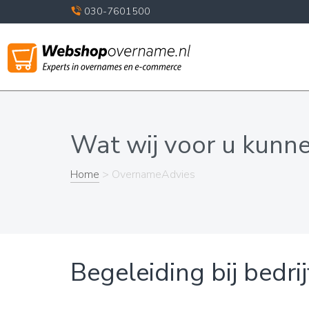
030-7601500
Wat wij voor u kunn
Home
> OvernameAdvies
Begeleiding bij bedri