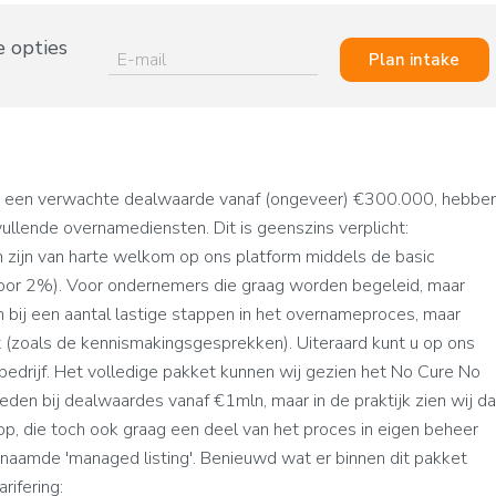
e opties
Plan intake
 een verwachte dealwaarde vanaf (ongeveer) €300.000, hebbe
ullende overnamediensten. Dit is geenszins verplicht:
n zijn van harte welkom op ons platform middels de basic
 voor 2%). Voor ondernemers die graag worden begeleid, maar
bij een aantal lastige stappen in het overnameproces, maar
rt (zoals de kennismakingsgesprekken). Uiteraard kunt u op ons
bedrijf. Het volledige pakket kunnen wij gezien het No Cure No
eden bij dealwaardes vanaf €1mln, maar in de praktijk zien wij da
, die toch ook graag een deel van het proces in eigen beheer
aamde 'managed listing'. Benieuwd wat er binnen dit pakket
rifering: