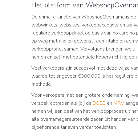
Het platform van WebshopOvernam
De primaire functie van WebshopOvername is de 
webwinkels, websites, verkoopaccounts en aanver
reguliere verkooppakket op basis van no cure no
op weg met (indien gewenst) een intake en een w
verkoopprofiel samen. Vervolgens brengen we u i
nemen en zelf met potentiële kopers richting een
Veel verkopers zijn succesvol met deze wijze van
waarde tot ongeveer €300.000 is het reguliere 
methode.
Voor verkopers met een grotere onderneming, waa
verzoek optreden als (bij de
BOBB
en
NIRV
aange
nemen wij een deel van het verkoopproces uit ha
alle overnamegerelateerde zaken uit handen van 
bijbehorende tarieven verder toelichten.