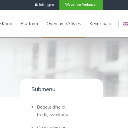
Inloggen
Webshop Verkopen
e Koop
Platform
OvernameAdvies
Kennisbank
Engels
Submenu
Begeleiding bij
bedrijfsverkoop
Onze adviseurs