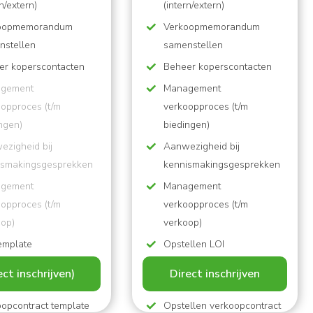
rn/extern)
(intern/extern)
oopmemorandum
Verkoopmemorandum
nstellen
samenstellen
er koperscontacten
Beheer koperscontacten
gement
Management
oopproces (t/m
verkoopproces (t/m
ngen)
biedingen)
Aanwezigheid bij
​​​​​​Aanwezigheid bij
ismakingsgesprekken
kennismakingsgesprekken
gement
Management
oopproces (t/m
verkoopproces (t/m
oop)
verkoop)
emplate
Opstellen LOI
steuning tijdens due
Ondersteuning tijdens due
ect inschrijven)
Direct inschrijven
ence
diligence
oopcontract template
Opstellen verkoopcontract