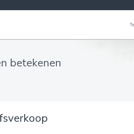
T
en betekenen
jfsverkoop