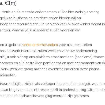
a. €1m)
urtenis en de meeste ondernemers zullen hier weinig ervaring
elijkse business en om deze reden bieden wij
op
koopondersteuning aan. De verkoop van uw webwinkel begint in
antoor, waarna wij u allereerst zullen voorzien van
en uitgebreid
verkoopmemorandum
voor u samenstellen
ons netwerk interesse zullen wekken voor uw onderneming.
aarbij u ook niet op ons platform staat met een (anonieme) teaser.
proces en alle betrokken partijen tot en met het moment van d
en, verwijzen we graag naar het overzicht onderaan deze pagina.
diensten.
ur, schrijft u zich in als verkoper (op onze homepage), waarna 
 aan te geven dat u interesse heeft in ondersteuning. Uiteraard i
e samen een opdrachtbevestiging overeen zijn gekomen.