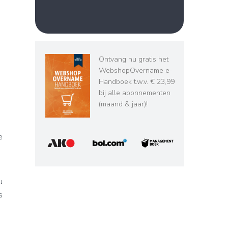
Ontvang nu gratis het
WebshopOvername e-
Handboek t.w.v. € 23,99
bij alle abonnementen
(maand & jaar)!
e
u
s