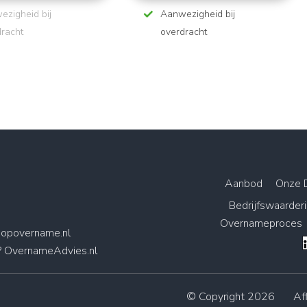
ezigheid bij
Aanwezigheid bij
dracht
overdracht
Aanbod
Onze 
Bedrijfswaarder
Overnameproces
opovername.nl
? OvernameAdvies.nl
© Copyright 2026
Aff