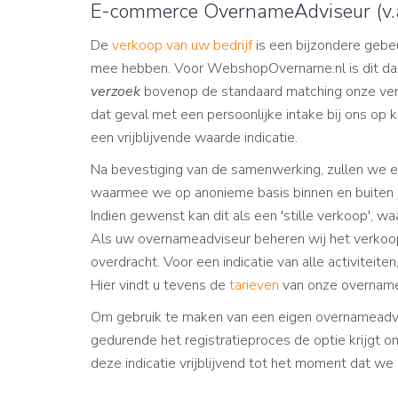
E-commerce OvernameAdviseur (v.
De
verkoop van uw b
edrijf
is een bijzondere gebe
mee hebben. Voor WebshopOvername.nl is dit dag
verzoek
bovenop de standaard matching onze ver
dat geval met een persoonlijke intake bij ons op k
een vrijblijvende waarde indicatie.
Na bevestiging van de samenwerking, zullen we e
waarmee we op anonieme basis binnen en buiten 
Indien gewenst kan dit als een 'stille verkoop', w
Als uw overnameadviseur beheren wij het verkoop
overdracht. Voor een indicatie van alle activiteit
Hier vindt u tevens de
tarieven
van onze overname
Om gebruik te maken van een eigen overnameadvise
gedurende het registratieproces de optie krijgt om
deze indicatie vrijblijvend tot het moment dat w