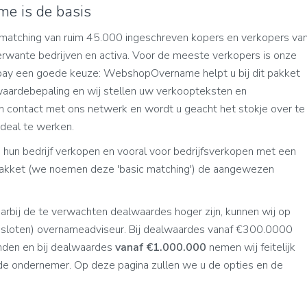
e is de basis
matching van ruim 45.000 ingeschreven kopers en verkopers va
wante bedrijven en activa. Voor de meeste verkopers is onze
 pay een goede keuze: WebshopOvername helpt u bij dit pakket
aardebepaling en wij stellen uw verkoopteksten en
n contact met ons netwerk en wordt u geacht het stokje over te
 deal te werken.
 hun bedrijf verkopen en vooral voor bedrijfsverkopen met een
pakket (we noemen deze 'basic matching') de aangewezen
rbij de te verwachten dealwaardes hoger zijn, kunnen wij op
sloten) overnameadviseur. Bij dealwaardes vanaf €300.0000
nden en bij dealwaardes
vanaf €1.000.000
nemen wij feitelijk
de ondernemer. Op deze pagina zullen we u de opties en de