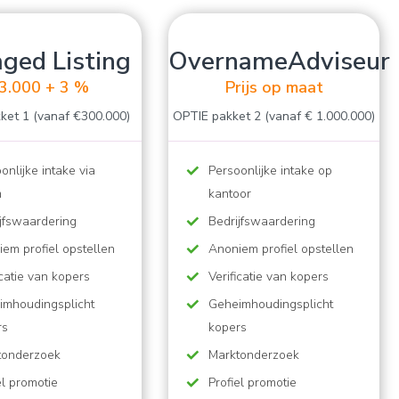
ged Listing
OvernameAdviseur
3.000 + 3 %
Prijs op maat
ket 1 (vanaf €300.000)
OPTIE pakket 2 (vanaf € 1.000.000)
onlijke intake via
Persoonlijke intake op
m
kantoor
jfswaardering
Bedrijfswaardering
em profiel opstellen
Anoniem profiel opstellen
icatie van kopers
Verificatie van kopers
imhoudingsplicht
Geheimhoudingsplicht
rs
kopers
tonderzoek
Marktonderzoek
el promotie
Profiel promotie