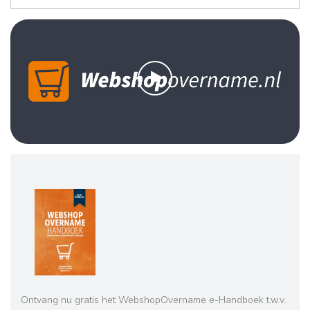
Ontvang nu gratis het WebshopOvername e-Handboek t.w.v.