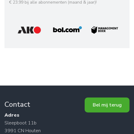
€ 23,99 bij alle abonnementen (maand & jaar)!
Contact
Bel mij terug
Adres
Sleepboot 11b
3991 CN Houten