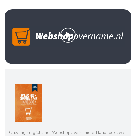
Ontvang nu gratis het WebshopOvername e-Handboek t.w.v.