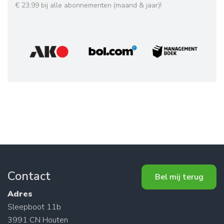
€ 23,99 bij alle abonnementen (maand & jaar)!
Contact
Bel mij terug
Adres
Sleepboot 11b
3991 CN Houten