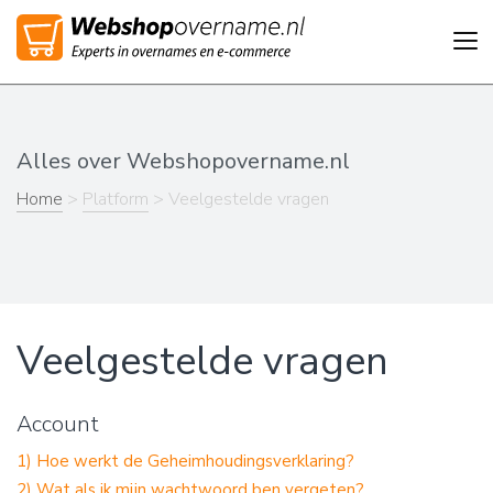
Tog
nav
Alles over Webshopovername.nl
Home
>
Platform
> Veelgestelde vragen
Veelgestelde vragen
Account
1) Hoe werkt de Geheimhoudingsverklaring?
2) Wat als ik mijn wachtwoord ben vergeten?