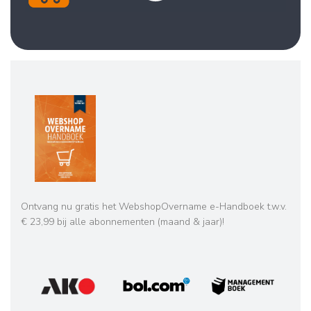
Ontvang nu gratis het WebshopOvername e-Handboek t.w.v.
€ 23,99 bij alle abonnementen (maand & jaar)!