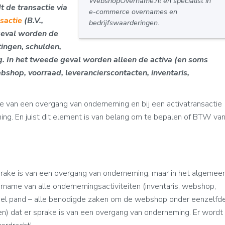
WebshopOvername.nl en specialist in
 de transactie via
e-commerce overnames en
sactie
(B.V.,
bedrijfswaarderingen.
geval worden de
ingen, schulden,
. In het tweede geval worden alleen de activa (en soms
bshop, voorraad, leverancierscontacten, inventaris,
ake van een overgang van onderneming en bij een activatransactie
ing. En juist dit element is van belang om te bepalen of BTW va
sprake is van een overgang van onderneming, maar in het algemee
ername van alle ondernemingsactiviteiten (inventaris, webshop,
ueel pand – alle benodigde zaken om de webshop onder eenzelfd
tten) dat er sprake is van een overgang van onderneming. Er wordt