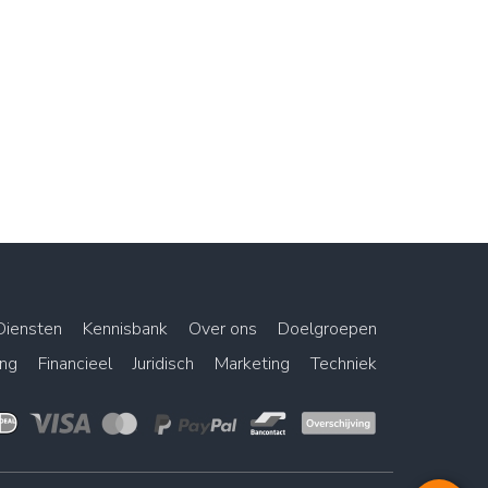
Diensten
Kennisbank
Over ons
Doelgroepen
ing
Financieel
Juridisch
Marketing
Techniek