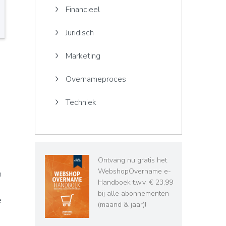
Financieel
Juridisch
Marketing
Overnameproces
Techniek
n
Ontvang nu gratis het
WebshopOvername e-
n
Handboek t.w.v. € 23,99
bij alle abonnementen
e
(maand & jaar)!