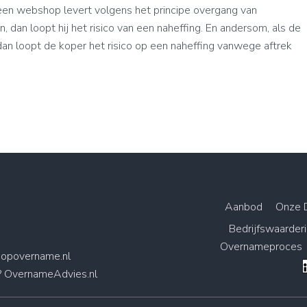
j een webshop levert volgens het principe overgang van
n, dan loopt hij het risico van een naheffing. En andersom, als de
an loopt de koper het risico op een naheffing vanwege aftrek
Aanbod
Onze 
Bedrijfswaarder
Overnameproces
opovername.nl
? OvernameAdvies.nl