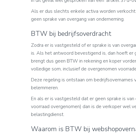
in dit geval wel gesproken van een 'artikel 37d-ov
Als er dus slechts enkele activa worden verkocht: 
geen sprake van overgang van onderneming.
BTW bij bedrijfsoverdracht
Zodra er is vastgesteld of er sprake is van overg
is. Als het antwoord bevestigend is, dan hoeft
brengt dus geen BTW in rekening en koper vordert
volledige som, inclusief de overgenomen voorrade
Deze regeling is ontstaan om bedrijfsovernames va
belemmeren.
En als er is vastgesteld dat er geen sprake is va
voorraad overgenomen) dan is de verkoper wel ve
belastingdienst.
Waarom is BTW bij webshopoverna