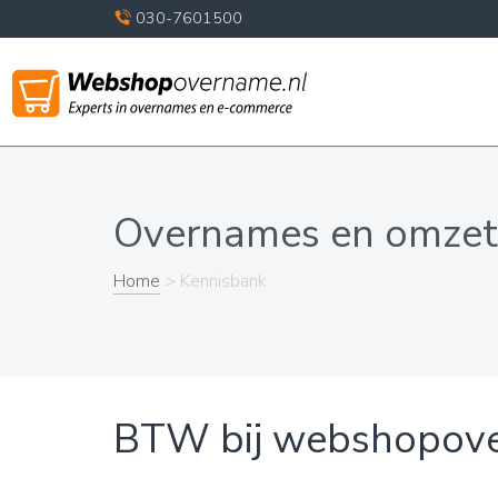
030-7601500
Overnames en omzet
Home
> Kennisbank
BTW bij webshopov