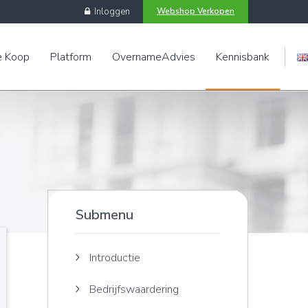
Inloggen
Webshop Verkopen
e Koop
Platform
OvernameAdvies
Kennisbank
Engels
Submenu
Introductie
Bedrijfswaardering