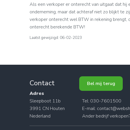
Als een verkoper er onterecht van uitgaat dat hi
onderneming, maar dat achteraf niet zo blijkt te zij
verkoper onterecht wel BTW in rekening brengt, d
onterecht berekende BTW!
Laatst gewijzigd: 06-02-2023
Contact
Bel mij terug
Adres
Sleepboot 11b
Tel: 030-7601500
3991 CN Houten
E-mail:
contact@websh
Nederland
Ander
bedrijf verkopen