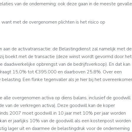
relaties van de onderneming: ook deze gaan in de meeste gevall
 want met de overgenomen plichten is het risico op
n aan de activatransactie: de Belastingdienst zal namelijk met de
f zij boekt met de transactie (deze winst wordt gevormd door het
e daadwerkelijke opbrengst van de bedrijfsverkoop). En dat kan
draagt 15,0% tot €395.000 en daarboven 25,8%. Over een
lasting. Een flinke tegenvaller als je hier bij het overeenkome
 alle overgenomen activa op diens balans, inclusief de goodwill
e van de verkregen activa). Deze goodwill kan de koper
 sinds 2007 moet goodwill in 10 jaar met 10% per jaar worden
kan er jaarlijks 10% van de goodwill als een kostenpost worden
stig lager uit en daarmee de belastingdruk voor de onderneming