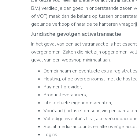
De keuze voor een aandelen- of activatransactie 
B.V.) verdiep je dan goed in onderstaande zaken 
of VOF) maak dan de balans op tussen onderstaand
geplande verkoop of naar de te hanteren vraagprijs
Juridische gevolgen activatransactie
In het geval van een activatransactie is het essen
overgenomen. Zaken die niet zijn opgenomen, vall
geval van een webshop minimaal aan:
Domeinnaam en eventuele extra registraties
Hosting, of de overeenkomst met de hoste
Payment provider,
Productleveranciers,
Intellectuele eigendomsrechten,
Voorraad (inclusief omschrijving en aantallen
Volledige inventaris lijst, alle verkoopaccou
Social media-accounts en alle overige accou
Logins