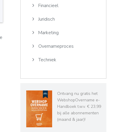
Financieel
Juridisch
Marketing
je
Overnameproces
Techniek
Ontvang nu gratis het
WebshopOvername e-
Handboek t.w.v. € 23,99
bij alle abonnementen
(maand & jaar)!