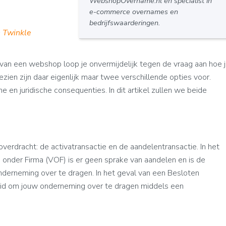
WebshopOvername.nl en specialist in
e-commerce overnames en
bedrijfswaarderingen.
n Twinkle
van een webshop loop je onvermijdelijk tegen de vraag aan hoe 
ezien zijn daar eigenlijk maar twee verschillende opties voor.
 en juridische consequenties. In dit artikel zullen we beide
soverdracht: de activatransactie en de aandelentransactie. In het
nder Firma (VOF) is er geen sprake van aandelen en is de
nderneming over te dragen. In het geval van een Besloten
eid om jouw onderneming over te dragen middels een