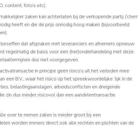
, content, foto’s etc).
akkelijker zaken kan achterlaten bij de verkopende partij (‘cher
t nodig heeft en die de prijs onnodig hoog maken (bijvoorbeeld
en).
e beseffen dat afspraken met leveranciers en afnemers opnieuw
t regelmatig de basis voor een (her)onderhandeling met deze
etaaltermijnen dus niet voorgegeven.
ctivatransactie in principe geen risico’s uit het verleden mee
n een B.V., waar het risico op het spreekwoordelijke ‘lijk in de
nties, belastingaanslagen, arbeidsconflicten en dreigende
 die zin dus minder risicovol dan een aandelentransactie.
lle over te nemen zaken is minder groot bij een
elen worden immers direct ook alle rechten en plichten van de