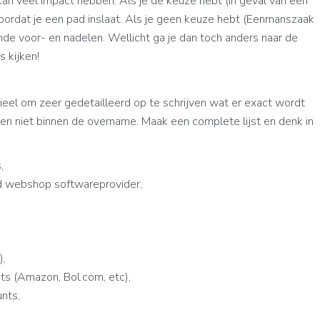
kan veel impact hebben. Als je de keuze hebt (in geval van een
voordat je een pad inslaat. Als je geen keuze hebt (Eenmanszaak
e voor- en nadelen. Wellicht ga je dan toch anders naar de
 kijken!
tieel om zeer gedetailleerd op te schrijven wat er exact wordt
en niet binnen de overname. Maak een complete lijst en denk in
,
d webshop softwareprovider,
),
nts (Amazon, Bol.com, etc),
nts,