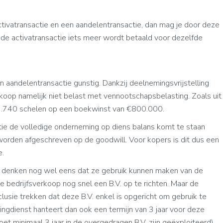
ctivatransactie en een aandelentransactie, dan mag je door deze
 de activatransactie iets meer wordt betaald voor dezelfde
 aandelentransactie gunstig. Dankzij deelnemingsvrijstelling
oop namelijk niet belast met vennootschapsbelasting. Zoals uit
3.740 schelen op een boekwinst van €800.000.
tie de volledige onderneming op diens balans komt te staan
 worden afgeschreven op de goodwill. Voor kopers is dit dus een
e.
 denken nog wel eens dat ze gebruik kunnen maken van de
e bedrijfsverkoop nog snel een B.V. op te richten. Maar de
clusie trekken dat deze B.V. enkel is opgericht om gebruik te
ingdienst hanteert dan ook een termijn van 3 jaar voor deze
 minimaal 3 jaar in de overgedragen B.V. zijn geëxploiteerd).