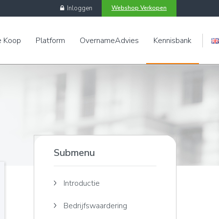
Inloggen
Webshop Verkopen
e Koop
Platform
OvernameAdvies
Kennisbank
Engels
Submenu
Introductie
Bedrijfswaardering