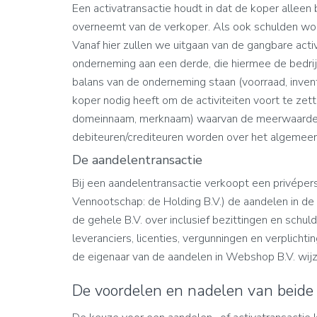
Een activatransactie houdt in dat de koper alleen b
overneemt van de verkoper. Als ook schulden wor
Vanaf hier zullen we uitgaan van de gangbare activ
onderneming aan een derde, die hiermee de bedrijf
balans van de onderneming staan (voorraad, inven
koper nodig heeft om de activiteiten voort te zet
domeinnaam, merknaam) waarvan de meerwaarde als
debiteuren/crediteuren worden over het algemeen
De aandelentransactie
Bij een aandelentransactie verkoopt een privépe
Vennootschap: de Holding B.V.) de aandelen in d
de gehele B.V. over inclusief bezittingen en schu
leveranciers, licenties, vergunningen en verplicht
de eigenaar van de aandelen in Webshop B.V. wijz
De voordelen en nadelen van beide