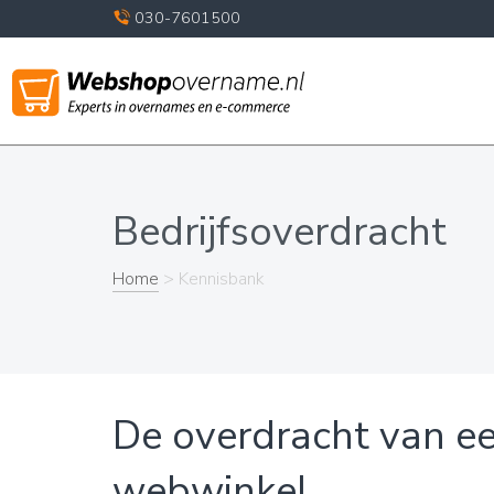
030-7601500
Bedrijfsoverdracht
Home
> Kennisbank
De overdracht van e
webwinkel