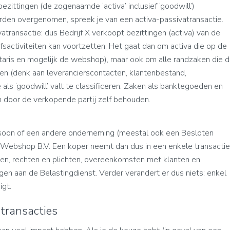
ezittingen (de zogenaamde ‘activa’ inclusief ‘goodwill’)
den overgenomen, spreek je van een activa-passivatransactie.
atransactie: dus Bedrijf X verkoopt bezittingen (activa) van de
sactiviteiten kan voortzetten. Het gaat dan om activa die op de
taris en mogelijk de webshop), maar ook om alle randzaken die 
ten (denk aan leverancierscontacten, klantenbestand,
 ‘goodwill’ valt te classificeren. Zaken als banktegoeden en
 door de verkopende partij zelf behouden.
rsoon of een andere onderneming (meestal ook een Besloten
e Webshop B.V. Een koper neemt dan dus in een enkele transactie
lden, rechten en plichten, overeenkomsten met klanten en
ingen aan de Belastingdienst. Verder verandert er dus niets: enkel
igt.
 transacties