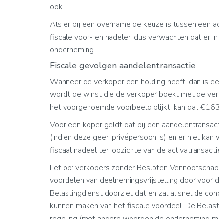
ook.
Als er bij een overname de keuze is tussen een a
fiscale voor- en nadelen dus verwachten dat er in
onderneming.
Fiscale gevolgen aandelentransactie
Wanneer de verkoper een holding heeft, dan is een
wordt de winst die de verkoper boekt met de verk
het voorgenoemde voorbeeld blijkt, kan dat €16
Voor een koper geldt dat bij een aandelentransac
(indien deze geen privépersoon is) en er niet kan
fiscaal nadeel ten opzichte van de activatransacti
Let op: verkopers zonder Besloten Vennootschap
voordelen van deelnemingsvrijstelling door voor d
Belastingdienst doorziet dat en zal al snel de con
kunnen maken van het fiscale voordeel. De Belast
regeling (met andere woorden de onderneming moet