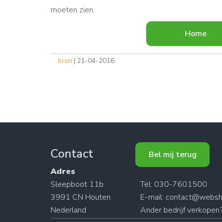
moeten zien.
Home
bron
| 21-04-2016
Contact
Bel mij terug
Adres
Sleepboot 11b
Tel: 030-7601500
3991 CN Houten
E-mail:
contact@websh
Nederland
Ander
bedrijf verkopen