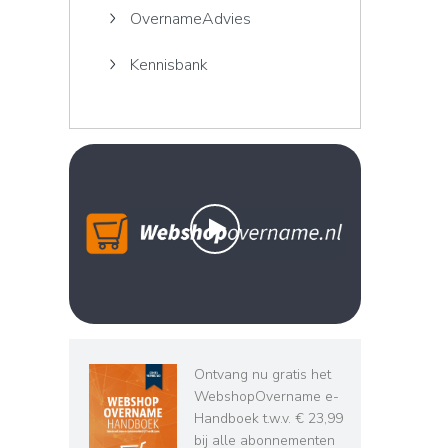
OvernameAdvies
Kennisbank
Ontvang nu gratis het
WebshopOvername e-
Handboek t.w.v. € 23,99
bij alle abonnementen