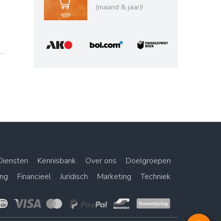
(maand & jaar)!
Diensten
Kennisbank
Over ons
Doelgroepen
ing
Financieel
Juridisch
Marketing
Techniek