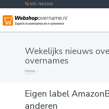
030-7601500
Wekelijks nieuws ov
overnames
Home
>
Eigen label AmazonBa
anderen