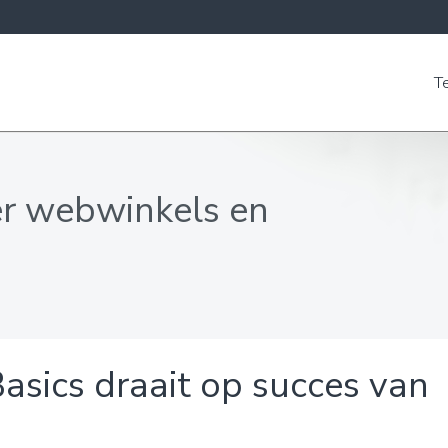
T
er webwinkels en
sics draait op succes van