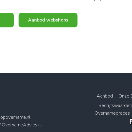
Aanbod webshops
Aanbod
Onze 
Bedrijfswaarder
Overnameproces
opovername.nl
? OvernameAdvies.nl