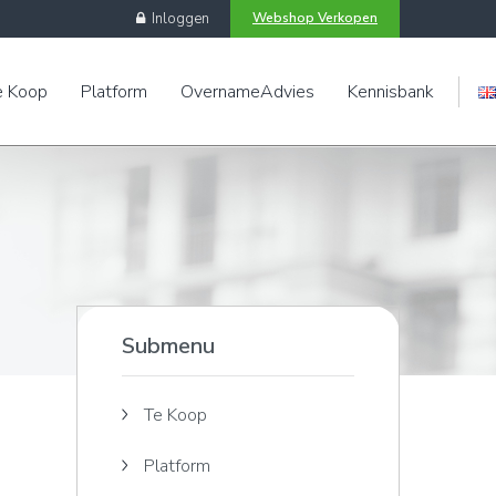
Inloggen
Webshop Verkopen
e Koop
Platform
OvernameAdvies
Kennisbank
Engels
Submenu
Te Koop
Platform