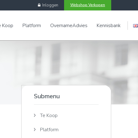
Inloggen
Webshop Verkopen
e Koop
Platform
OvernameAdvies
Kennisbank
Engels
Submenu
Te Koop
Platform