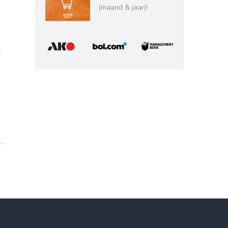
(maand & jaar)!
g
.