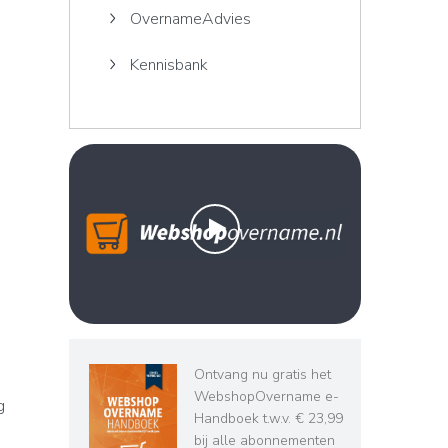
OvernameAdvies
Kennisbank
Ontvang nu gratis het
WebshopOvername e-
g
Handboek t.w.v. € 23,99
bij alle abonnementen