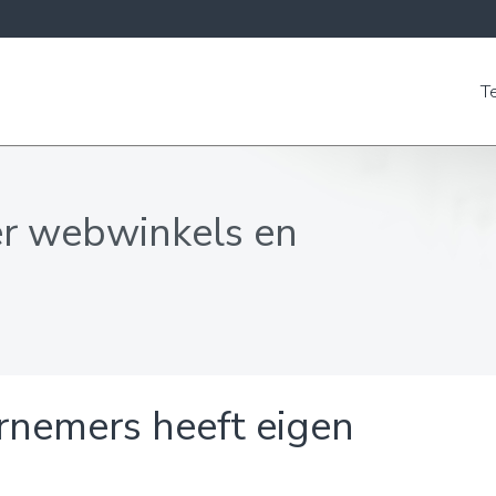
T
er webwinkels en
rnemers heeft eigen