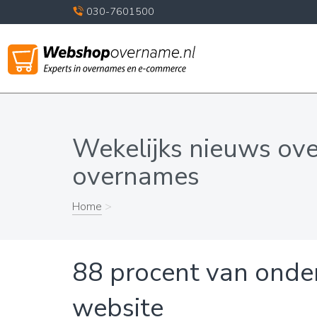
030-7601500
Wekelijks nieuws ov
overnames
Home
>
88 procent van onde
website