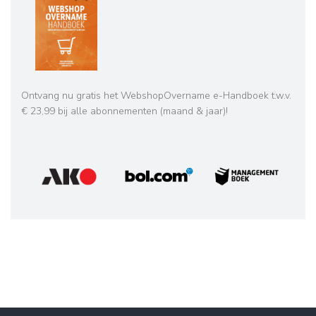
Ontvang nu gratis het WebshopOvername e-Handboek t.w.v.
€ 23,99 bij alle abonnementen (maand & jaar)!