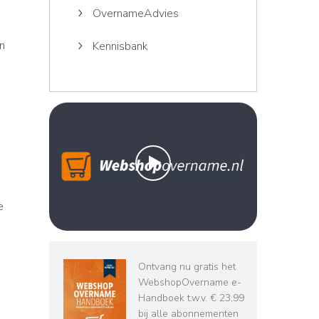
OvernameAdvies
n
Kennisbank
e
Ontvang nu gratis het
WebshopOvername e-
Handboek t.w.v. € 23,99
bij alle abonnementen