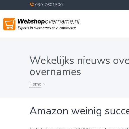
030-7601500
Wekelijks nieuws ov
overnames
Home
>
Amazon weinig succ