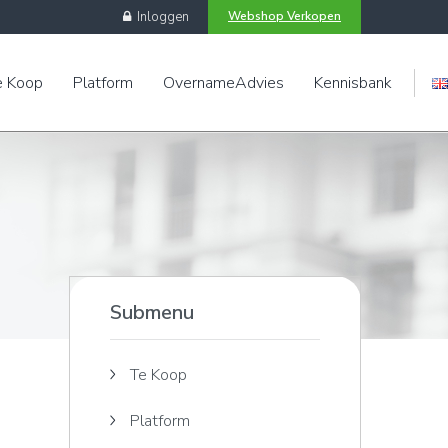
Inloggen
Webshop Verkopen
e Koop
Platform
OvernameAdvies
Kennisbank
Engels
Submenu
Te Koop
Platform