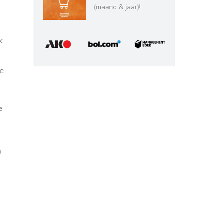
:
(maand & jaar)!
k
te
e
n