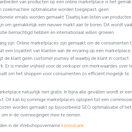
nbieden van producten op een online marketplace is het gemak
en zoekmachine optimalisatie worden toegepast, geen
onele emails worden gemaakt. Daarbij kan listen van producten
ijn om gemakkelijk een nieuwe markt aan te boren. Dit wordt vaa
itie bemachtigd hebben en internationaal willen groeien.
ing zijn. Online marketplaces zijn gemaakt om de consumenten 
at een loyaliteit van klanten aan de ervaring op een marketplace,
gt de klant geen customer journey af waarbij de klant in contact
. Er is minder vrijheid voor de verkoper om merkwaardes over t
udt om het shoppen voor consumenten zo efficiënt mogelijk te
etplace natuurlijk niet gratis. In bijna alle gevallen wordt er ee
t. Dit kan bij sommige marketplaces oplopen tot een commissie
kosten worden gemaakt op bijvoorbeeld SEO optimalisatie of het
ts om in de overwegingen mee te nemen.
 vinden in de Webshopovername
kennisbank
.