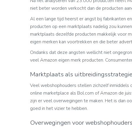
Na het analyseren van 23.000 producten heeft M
niet beter worden verkocht dan de producten aan
Al een lange tijd heerst er angst bij fabrikante
producten op een marktplaats nadelig zou kunnen
marktplaats dezelfde producten makkelijk voor m
eigen merken kan voortrekken en die beter advert
Ondanks dat deze angsten wellicht niet ongegron
veel Amazon eigen merk producten. Consumenten g
Marktplaats als uitbreidingsstrateg
Veel webshophouders stellen zichzelf inmiddels
online marketplace als Bol.com of Amazon de jui
zijn er veel overwegingen te maken. Het is dan o
goed in het vizier te hebben.
Overwegingen voor webshophouder