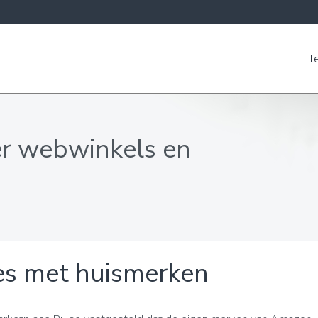
T
er webwinkels en
es met huismerken