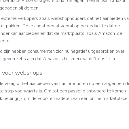
arketplace Pulse vastgesteld dat de eigen merken van Amazon
geboden bij derden.
n en externe verkopers zoals webshophouders dat het aanbieden va
 uitpakken. Deze angst berust vooral op de gedachte dat de
inder kan aanbieden en dat de marktplaats, zoals Amazon, de
eerd.
d zijn hebben consumenten zich nu negatief uitgesproken over
even zelfs aan dat Amazon’s huismerk vaak “flops” zijn.
ie voor webshops
 de vraag of het aanbieden van hun producten op een zogenoemd
ste stap voorwaarts is. Om tot een passend antwoord te komen
ok belangrijk om de voor- en nadelen van een online marketplace
s