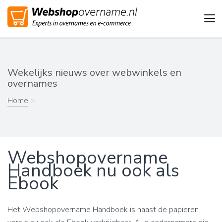
Tog
nav
Wekelijks nieuws over webwinkels en
overnames
Home
>
Webshopovername
Handboek nu ook als
Ebook
Het Webshopovername Handboek is naast de papieren