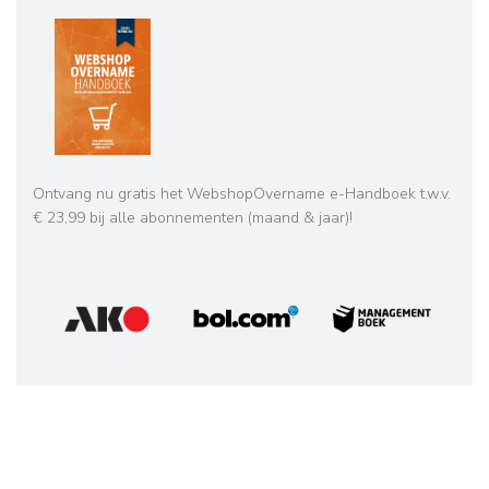
Ontvang nu gratis het WebshopOvername e-Handboek t.w.v.
€ 23,99 bij alle abonnementen (maand & jaar)!