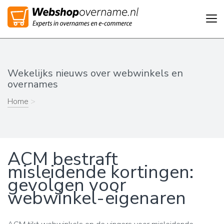
Tog
nav
Wekelijks nieuws over webwinkels en
overnames
Home
>
ACM bestraft
misleidende kortingen:
gevolgen voor
webwinkel-eigenaren