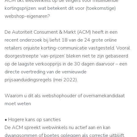
ACM tikt webwinkels op de vingers voor misleidende
kortingsprijzen: wat betekent dit voor (toekomstige)
webshop-eigenaren?
De Autoriteit Consument & Markt (ACM) heeft in een
recent onderzoek bij liefst 18 van de 24 grote online
retailers onjuiste korting-communicatie vastgesteld. Vooral
doorgestreepte ‘van-prijzen’ bleken niet te zijn gebaseerd
op de laagste verkoopprijs in de 30 dagen daarvoor – een
directe overtreding van de vernieuwde
prijsaanduidingsregels (mei 2022).
Waarom u dit als webshop­houder of overname­kandidaat
moet weten
• Hogere kans op sancties
De ACM spreekt webwinkels nu actief aan en kan
dwangsommen of boetes opleggen als correctie uitblijft.