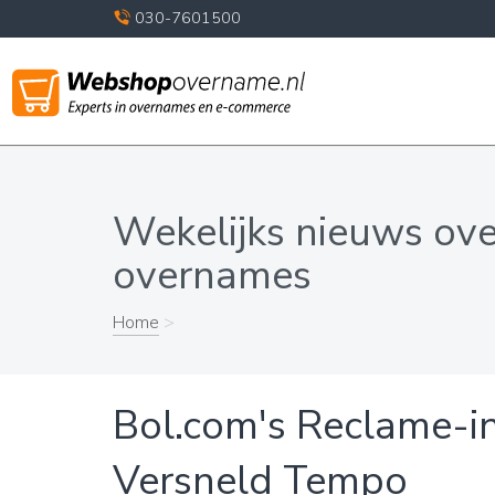
030-7601500
Wekelijks nieuws ov
overnames
Home
>
Bol.com's Reclame-i
Versneld Tempo