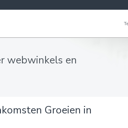
T
er webwinkels en
nkomsten Groeien in