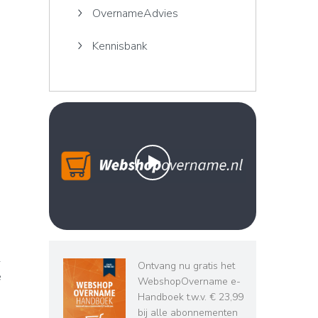
OvernameAdvies
Kennisbank
1
Ontvang nu gratis het
e
WebshopOvername e-
Handboek t.w.v. € 23,99
bij alle abonnementen