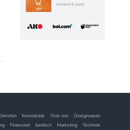
(maand & jaar)!
Diensten
Kennisbank
Over ons
Doelgroepen
ing
Financieel
Juridisch
Marketing
Techniek