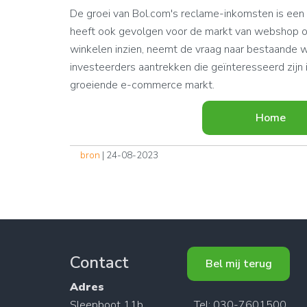
De groei van Bol.com's reclame-inkomsten is een i
heeft ook gevolgen voor de markt van webshop o
winkelen inzien, neemt de vraag naar bestaande 
investeerders aantrekken die geïnteresseerd zij
groeiende e-commerce markt.
Home
bron
| 24-08-2023
Contact
Bel mij terug
Adres
Sleepboot 11b
Tel: 030-7601500