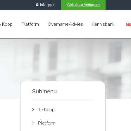
Inloggen
Webshop Verkopen
e Koop
Platform
OvernameAdvies
Kennisbank
Engels
Submenu
Te Koop
Platform