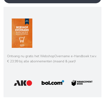
Ontvang nu gratis het WebshopOvername e-Handboek t.w.v.
€ 23,99 bij alle abonnementen (maand & jaar)!