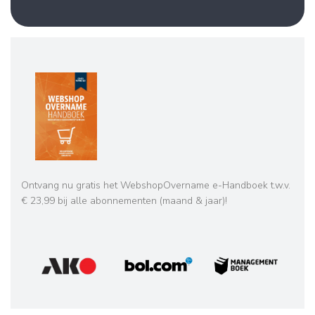
Ontvang nu gratis het WebshopOvername e-Handboek t.w.v.
€ 23,99 bij alle abonnementen (maand & jaar)!