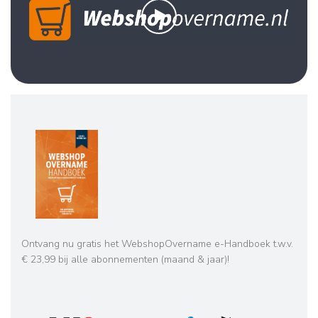
Ontvang nu gratis het WebshopOvername e-Handboek t.w.v.
€ 23,99 bij alle abonnementen (maand & jaar)!