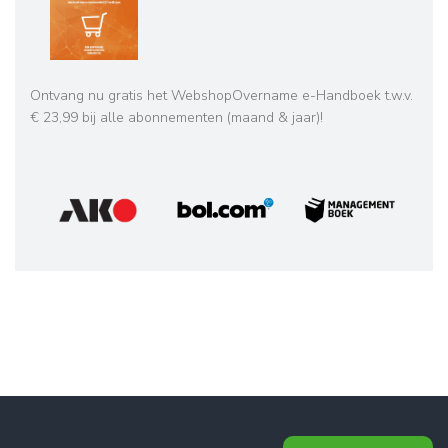
Ontvang nu gratis het WebshopOvername e-Handboek t.w.v.
€ 23,99 bij alle abonnementen (maand & jaar)!