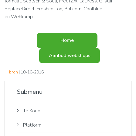
formaat: Scotsch & Soda, Freetz.nl, LaDress, G-star,
ReplaceDirect, Freshcotton, Bol.com, Coolblue
en Wehkamp.
Home
Aanbod webshops
bron
| 10-10-2016
Submenu
Te Koop
Platform