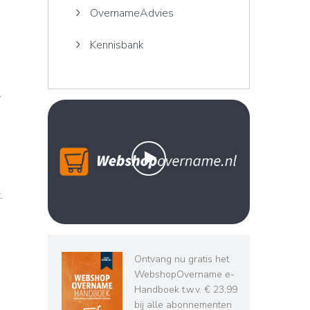
OvernameAdvies
Kennisbank
r
.
Ontvang nu gratis het
WebshopOvername e-
Handboek t.w.v. € 23,99
bij alle abonnementen