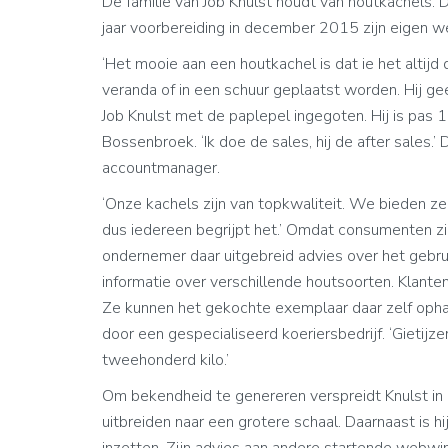
De familie van Job Knulst houdt van houtkachels.
jaar voorbereiding in december 2015 zijn eigen w
‘Het mooie aan een houtkachel is dat ie het altijd
veranda of in een schuur geplaatst worden. Hij gee
Job Knulst met de paplepel ingegoten. Hij is pas
Bossenbroek. ‘Ik doe de sales, hij de after sales.’
accountmanager.
‘Onze kachels zijn van topkwaliteit. We bieden ze
dus iedereen begrijpt het.’ Omdat consumenten zich
ondernemer daar uitgebreid advies over het gebru
informatie over verschillende houtsoorten. Klant
Ze kunnen het gekochte exemplaar daar zelf opha
door een gespecialiseerd koeriersbedrijf. ‘Gietijz
tweehonderd kilo.’
Om bekendheid te genereren verspreidt Knulst in de 
uitbreiden naar een grotere schaal. Daarnaast is 