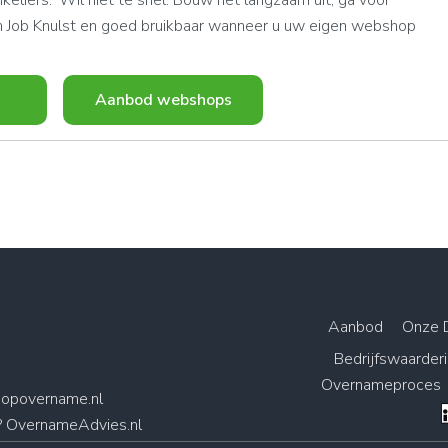
eliers: ‘Wil niet te snel. Bouw het langzaam uit, ga voor
van Job Knulst en goed bruikbaar wanneer u uw eigen webshop
Aanbod webshops
Aanbod
Onze 
Bedrijfswaarder
Overnameproces
opovername.nl
? OvernameAdvies.nl