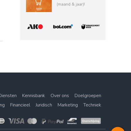
(maand & jaar)!
Diensten
Kennisbank
Over ons
Doelgroepen
ing
Financieel
Juridisch
Marketing
Techniek