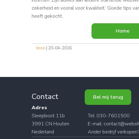
inzetten. Zijn advies aan andere startende webwink
zekerheid en vooral voor kwaliteit.’ Goede tips 
heeft gekocht.
Home
bron
| 20-04-2016
Contact
Bel mij terug
Adres
Sleepboot 11b
Tel: 030-7601500
3991 CN Houten
E-mail:
contact@websh
Nederland
Ander
bedrijf verkopen