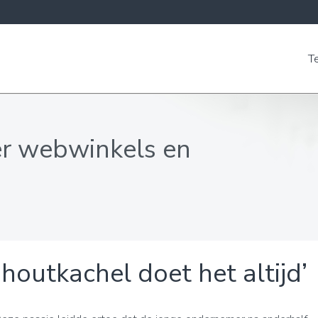
T
er webwinkels en
 houtkachel doet het altijd’