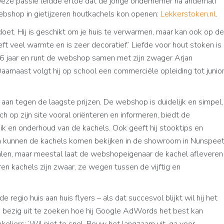
 Deze passie leidde ertoe dat de jonge ondernemer na anderhalf
ebshop in gietijzeren houtkachels kon openen:
Lekkerstoken.nl
.
 doet. Hij is geschikt om je huis te verwarmen, maar kan ook op de
ft veel warmte en is zeer decoratief.’ Liefde voor hout stoken is
 16 jaar en runt de webshop samen met zijn zwager Arjan
 Daarnaast volgt hij op school een commerciële opleiding tot junio
 aan tegen de laagste prijzen. De webshop is duidelijk en simpel,
 op zijn site vooral oriënteren en informeren, biedt de
ik en onderhoud van de kachels. Ook geeft hij stooktips en
en kunnen de kachels komen bekijken in de showroom in Nunspeet
len, maar meestal laat de webshopeigenaar de kachel afleveren
eren kachels zijn zwaar, ze wegen tussen de vijftig en
regio huis aan huis flyers – als dat succesvol blijkt wil hij het
hij bezig uit te zoeken hoe hij Google AdWords het best kan