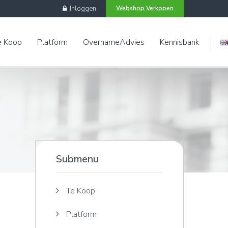
Inloggen
Webshop Verkopen
e Koop
Platform
OvernameAdvies
Kennisbank
Engels
Submenu
Te Koop
Platform