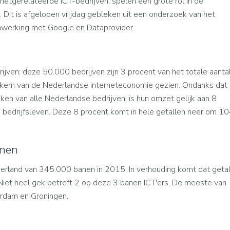
netgerelateerde ICT-bedrijven, spelen een grote rol in de
. Dit is afgelopen vrijdag gebleken uit een onderzoek van het
nwerking met Google en Dataprovider.
drijven: deze 50.000 bedrijven zijn 3 procent van het totale aanta
s kern van de Nederlandse interneteconomie gezien. Ondanks dat
ken van alle Nederlandse bedrijven, is hun omzet gelijk aan 8
 bedrijfsleven. Deze 8 procent komt in hele getallen neer om 1
anen
derland van 345.000 banen in 2015. In verhouding komt dat geta
 Niet heel gek betreft 2 op deze 3 banen ICT'ers. De meeste van
erdam en Groningen.