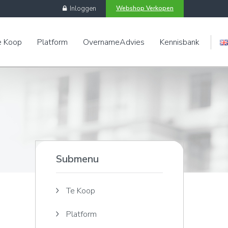
Inloggen
Webshop Verkopen
e Koop
Platform
OvernameAdvies
Kennisbank
Engels
Submenu
Te Koop
Platform