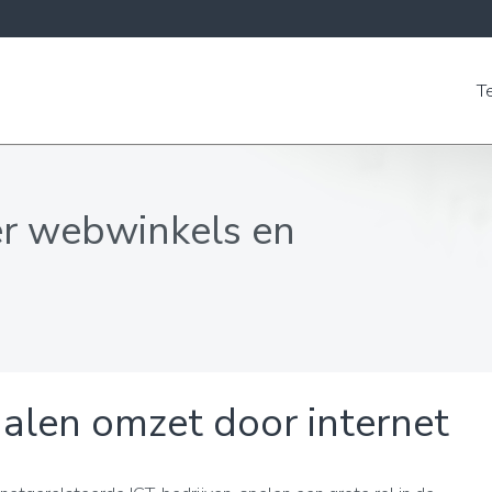
T
er webwinkels en
alen omzet door internet