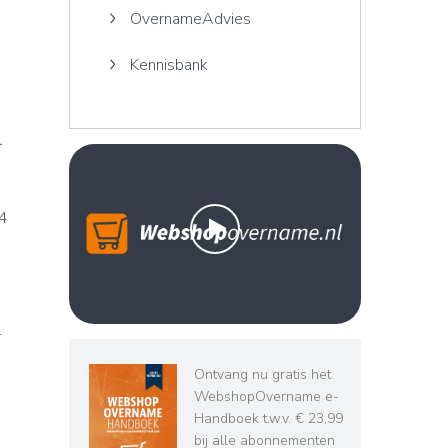
OvernameAdvies
Kennisbank
l
04
l
Ontvang nu gratis het
WebshopOvername e-
Handboek t.w.v. € 23,99
bij alle abonnementen