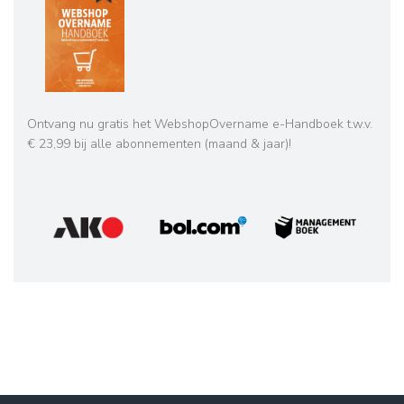
Ontvang nu gratis het WebshopOvername e-Handboek t.w.v.
€ 23,99 bij alle abonnementen (maand & jaar)!