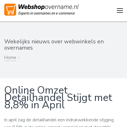
Tog
nav
Wekelijks nieuws over webwinkels en
overnames
Home
>
Online Omzet
Detailhandel Stijgt met
8,8% in April
In april zag de detailhandel een indrukwekkende stijging