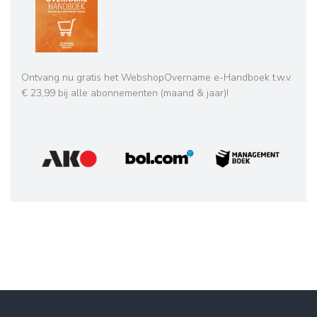
Ontvang nu gratis het WebshopOvername e-Handboek t.w.v.
€ 23,99 bij alle abonnementen (maand & jaar)!