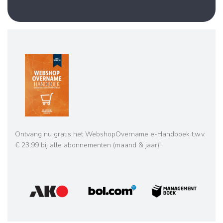
Ontvang nu gratis het WebshopOvername e-Handboek t.w.v.
€ 23,99 bij alle abonnementen (maand & jaar)!