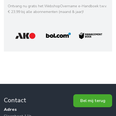
Ontvang nu gratis het WebshopOvername e-Handboek t.w.v.
€ 23,99 bij alle abonnementen (maand & jaar)!
Contact
Bel mij terug
Adres