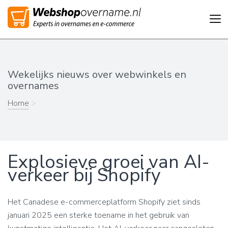
Tog
nav
Wekelijks nieuws over webwinkels en
overnames
Home
>
Explosieve groei van AI-
verkeer bij Shopify
Het Canadese e-commerceplatform Shopify ziet sinds
januari 2025 een sterke toename in het gebruik van