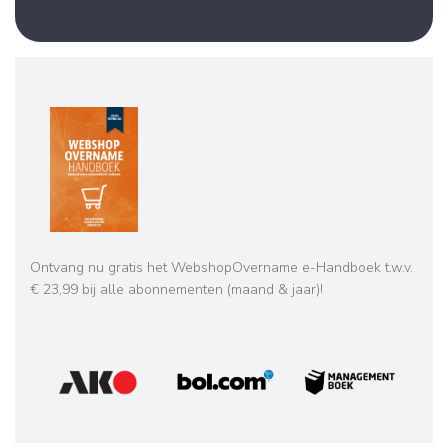
Ontvang nu gratis het WebshopOvername e-Handboek t.w.v.
€ 23,99 bij alle abonnementen (maand & jaar)!