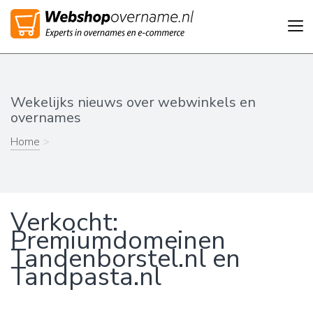
Tog
nav
Wekelijks nieuws over webwinkels en
overnames
Home
>
Verkocht:
Premiumdomeinen
Tandenborstel.nl en
Tandpasta.nl