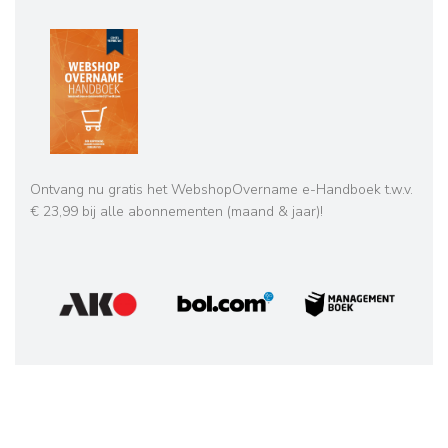
Ontvang nu gratis het WebshopOvername e-Handboek t.w.v.
€ 23,99 bij alle abonnementen (maand & jaar)!