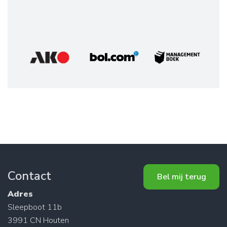
Contact
Bel mij terug
Adres
Sleepboot 11b
3991 CN Houten