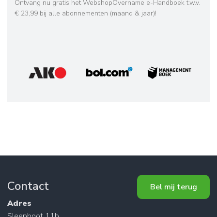
Ontvang nu gratis het WebshopOvername e-Handboek t.w.v.
€ 23,99 bij alle abonnementen (maand & jaar)!
Contact
Bel mij terug
Adres
Sleepboot 11b