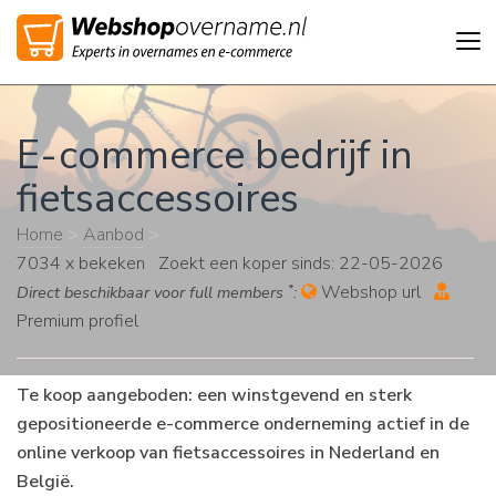
Tog
nav
E-commerce bedrijf in
fietsaccessoires
Home
>
Aanbod
>
7034 x bekeken Zoekt een koper sinds: 22-05-2026
*
Webshop url
Direct beschikbaar voor full members
:
Premium profiel
Te koop aangeboden: een winstgevend en sterk
gepositioneerde e-commerce onderneming actief in de
online verkoop van fietsaccessoires in Nederland en
België.