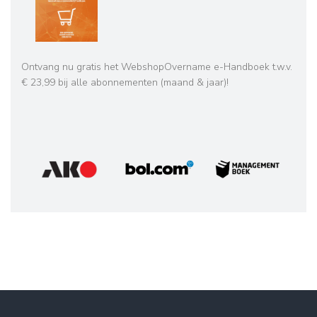
Ontvang nu gratis het WebshopOvername e-Handboek t.w.v.
€ 23,99 bij alle abonnementen (maand & jaar)!