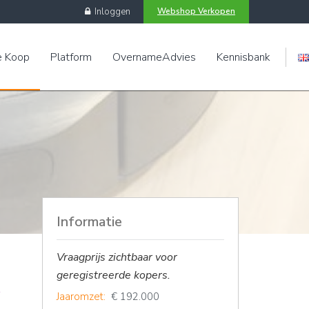
Inloggen
Webshop Verkopen
e Koop
Platform
OvernameAdvies
Kennisbank
Engels
Informatie
Vraagprijs zichtbaar voor
geregistreerde kopers.
Jaaromzet:
€ 192.000