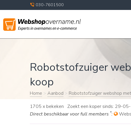
030-7601500
Robotstofzuiger web
koop
Home
>
Aanbod
>
Robotstofzuiger webshop met
1705 x bekeken Zoekt een koper sinds: 29-05
*
Direct beschikbaar voor full members
:
Websh