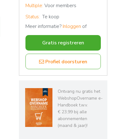
Voor members
Multiple:
Status:
Te koop
Meer informatie?
Inloggen
of
Gratis registreren
Profiel doorsturen
Ontvang nu gratis het
WebshopOvername e-
Handboek t.w.v.
€ 23,99 bij alle
abonnementen
(maand & jaar)!