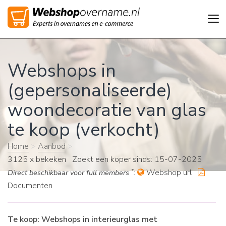
Tog
nav
Webshops in
(gepersonaliseerde)
woondecoratie van glas
te koop (verkocht)
Home
>
Aanbod
>
3125 x bekeken Zoekt een koper sinds: 15-07-2025
*
Webshop url
Direct beschikbaar voor full members
:
Documenten
Te koop: Webshops in interieurglas met