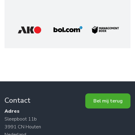
Contact
Bel mij terug
Adres
Sleepboot 11b
3991 CN Houten
Nederland