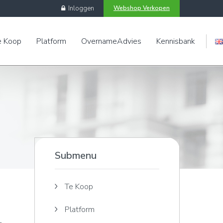
Inloggen
Webshop Verkopen
e Koop
Platform
OvernameAdvies
Kennisbank
Engels
Submenu
Te Koop
Platform