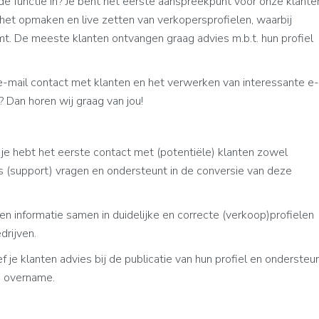
functie in? Je bent het eerste aanspreekpunt voor onze klante
 het opmaken en live zetten van verkopersprofielen, waarbij
rmt. De meeste klanten ontvangen graag advies m.b.t. hun profiel
 e-mail contact met klanten en het verwerken van interessante e-
? Dan horen wij graag van jou!
: je hebt het eerste contact met (potentiële) klanten zowel
jns (support) vragen en ondersteunt in de conversie van deze
en informatie samen in duidelijke en correcte (verkoop)profielen
drijven.
 je klanten advies bij de publicatie van hun profiel en ondersteu
n overname.