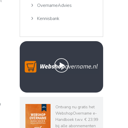
n.
OvernameAdvies
Kennisbank
n
Ontvang nu gratis het
WebshopOvername e-
Handboek t.w.v. € 23,99
bij alle abonnementen