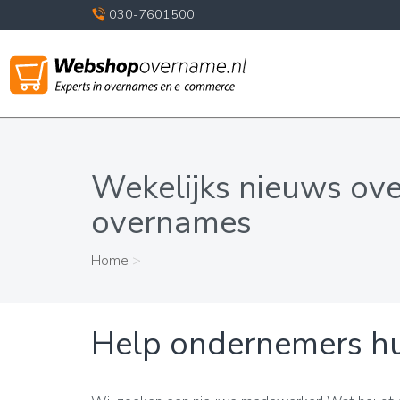
030-7601500
Wekelijks nieuws ov
overnames
Home
>
Help ondernemers hu