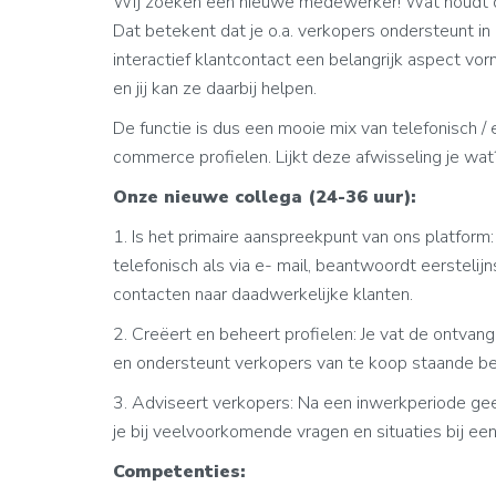
Wij zoeken een nieuwe medewerker! Wat houdt de 
Dat betekent dat je o.a. verkopers ondersteunt in
interactief klantcontact een belangrijk aspect vo
en jij kan ze daarbij helpen.
De functie is dus een mooie mix van telefonisch /
commerce profielen. Lijkt deze afwisseling je wat
Onze nieuwe collega (24-36 uur):
1. Is het primaire aanspreekpunt van ons platform
telefonisch als via e- mail, beantwoordt eersteli
contacten naar daadwerkelijke klanten.
2. Creëert en beheert profielen: Je vat de ontvang
en ondersteunt verkopers van te koop staande be
3. Adviseert verkopers: Na een inwerkperiode geef
je bij veelvoorkomende vragen en situaties bij ee
Competenties: