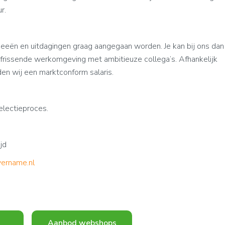
r.
deeën en uitdagingen graag aangegaan worden. Je kan bij ons dan
rfrissende werkomgeving met ambitieuze collega’s. Afhankelijk
den wij een marktconform salaris.
electieproces.
jd
ername.nl
Aanbod webshops