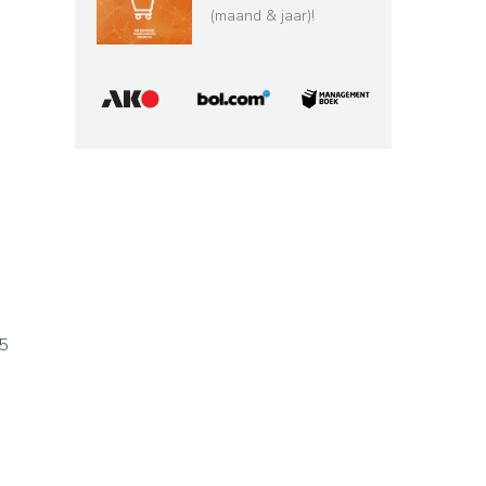
(maand & jaar)!
 5