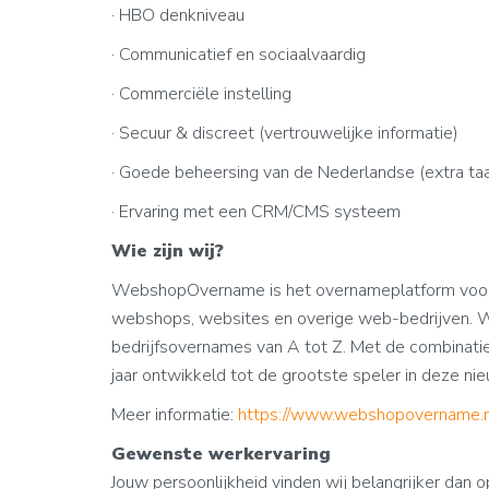
· HBO denkniveau
· Communicatief en sociaalvaardig
· Commerciële instelling
· Secuur & discreet (vertrouwelijke informatie)
· Goede beheersing van de Nederlandse (extra taal
· Ervaring met een CRM/CMS systeem
Wie zijn wij?
WebshopOvername is het overnameplatform voor
webshops, websites en overige web-bedrijven. W
bedrijfsovernames van A tot Z. Met de combinati
jaar ontwikkeld tot de grootste speler in deze ni
Meer informatie:
https://www.webshopovername.nl
Gewenste werkervaring
Jouw persoonlijkheid vinden wij belangrijker dan 