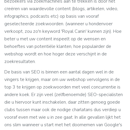
bezoekers via zoekmachines aan te trekken is door het
creëren van waardevolle content (blogs, artikelen, video,
infographics, podcasts etc) op basis van vooraf
geselecteerde zoekwoorden. (wanneer u hondenvoer
verkoopt, zou zo'n keyword 'Royal Canin' kunnen zijn). Hoe
beter u met uw content inspeelt op de wensen en
behoeftes van potentiële klanten, hoe populairder de
webshop wordt en hoe hoger deze verschijnt in de
zoekresultaten.
De basis van SEO is binnen een aantal dagen wel in de
vingers te krijgen, maar om uw webshop vervolgens in de
top 3 te krijgen op zoekwoorden met veel concurrentie is
andere koek. Er zijn veel (zelfbenoemde) SEO-specialisten
die u hiervoor kunt inschakelen, daar zitten genoeg goede
clubs tussen maar ook de nodige charlatans dus verdiep u
vooraf even met wie u in zee gaat. In alle gevallen lijkt het
ons slim wanneer u start met het doornemen van Google's