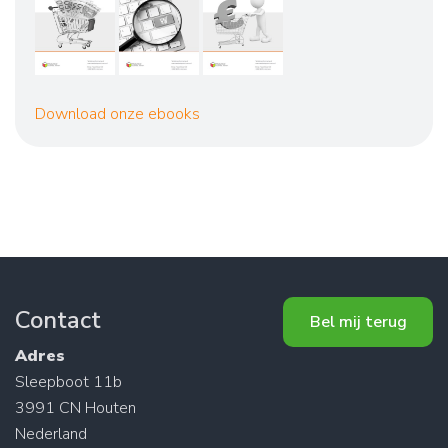
Download onze ebooks
Contact
Bel mij terug
Adres
Sleepboot 11b
3991 CN Houten
Nederland