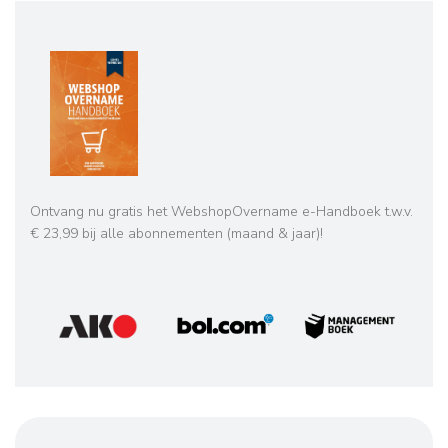
Ontvang nu gratis het WebshopOvername e-Handboek t.w.v.
€ 23,99 bij alle abonnementen (maand & jaar)!