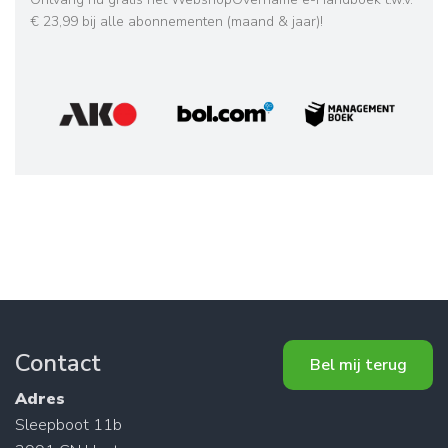
€ 23,99 bij alle abonnementen (maand & jaar)!
Contact
Bel mij terug
Adres
Sleepboot 11b