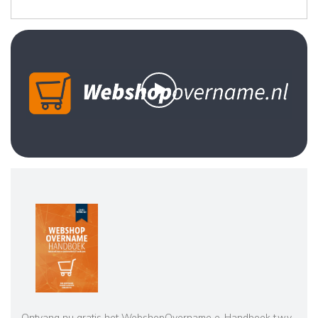
Ontvang nu gratis het WebshopOvername e-Handboek t.w.v.