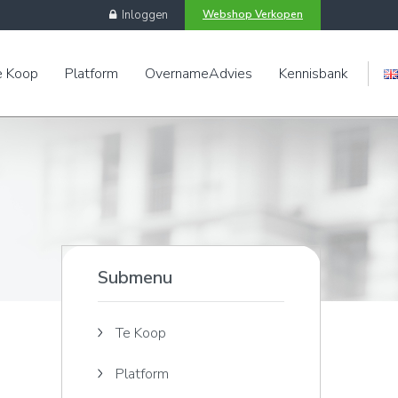
Inloggen
Webshop Verkopen
e Koop
Platform
OvernameAdvies
Kennisbank
Engels
Submenu
Te Koop
Platform