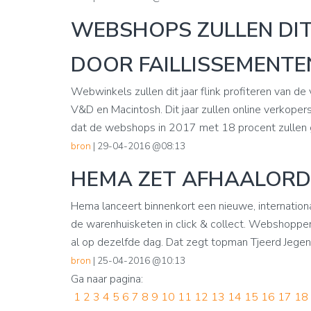
WEBSHOPS ZULLEN DIT
DOOR FAILLISSEMENTE
Webwinkels zullen dit jaar flink profiteren van d
V&D en Macintosh. Dit jaar zullen online verkope
dat de webshops in 2017 met 18 procent zullen gr
bron
| 29-04-2016 @08:13
HEMA ZET AFHAALORDE
Hema lanceert binnenkort een nieuwe, international
de warenhuisketen in click & collect. Webshoppe
al op dezelfde dag. Dat zegt topman Tjeerd Jegen i
bron
| 25-04-2016 @10:13
Ga naar pagina:
1
2
3
4
5
6
7
8
9
10
11
12
13
14
15
16
17
18