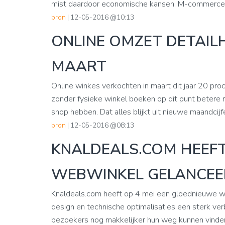
mist daardoor economische kansen. M-commerce n
bron
| 12-05-2016 @10:13
ONLINE OMZET DETAIL
MAART
Online winkes verkochten in maart dit jaar 20 pro
zonder fysieke winkel boeken op dit punt betere re
shop hebben. Dat alles blijkt uit nieuwe maandcijfe
bron
| 12-05-2016 @08:13
KNALDEALS.COM HEEF
WEBWINKEL GELANCE
Knaldeals.com heeft op 4 mei een gloednieuwe 
design en technische optimalisaties een sterk ver
bezoekers nog makkelijker hun weg kunnen vinden. 