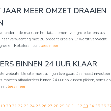
 JAAR MEER OMZET DRAAIEN
N
e veranderende markt en het faillissement van grote ketens als
rs naar verwachting met 20 procent groeien. Er wordt verwacht
oeien. Retailers hou ...
lees meer
RS BINNEN 24 UUR KLAAR
e website. De site moet al in juni live gaan. Daarnaast investeer
rs moeten afhaalorders binnen 24 uur op kunnen pikken, soms oo
n ...
lees meer
19
20
21
22
23
24
25
26
27
28
29
30
31
32
33
34
35
36
3