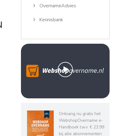
OvernameAdvies
Kennisbank
N
Ontvang nu gratis het
WebshopOvername e-
Handboek t.w.v. € 23,99
bij alle abonnementen