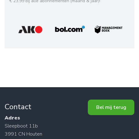
€ 23,99 bij alle abonnementen (maand & jaar)!
Contact
Bel mij terug
Adres
Sleepboot 11b
3991 CN Houten