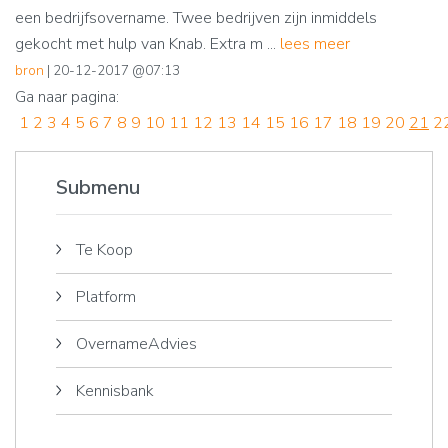
een bedrijfsovername. Twee bedrijven zijn inmiddels
gekocht met hulp van Knab. Extra m ...
lees meer
bron
| 20-12-2017 @07:13
Ga naar pagina:
1
2
3
4
5
6
7
8
9
10
11
12
13
14
15
16
17
18
19
20
21
2
Submenu
Te Koop
Platform
OvernameAdvies
Kennisbank