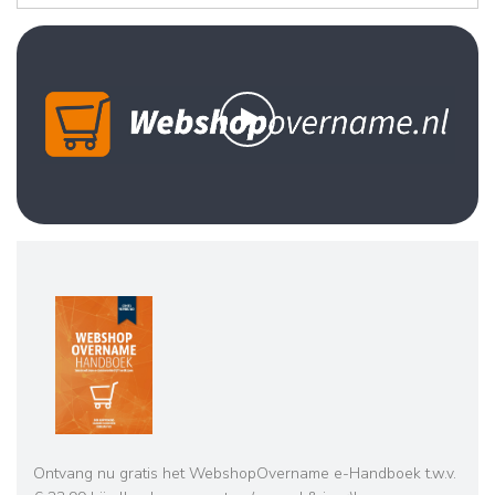
Ontvang nu gratis het WebshopOvername e-Handboek t.w.v.